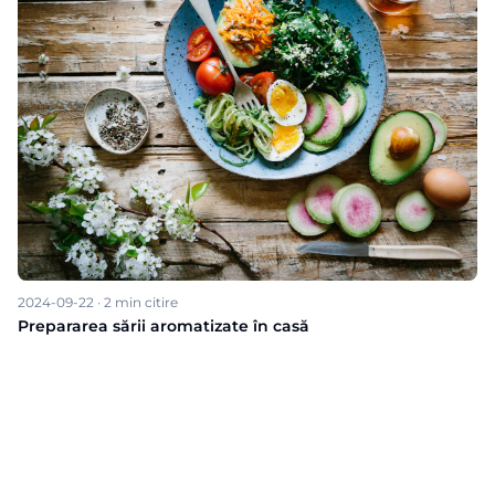
2024-09-22
·
2
min citire
Prepararea sării aromatizate în casă