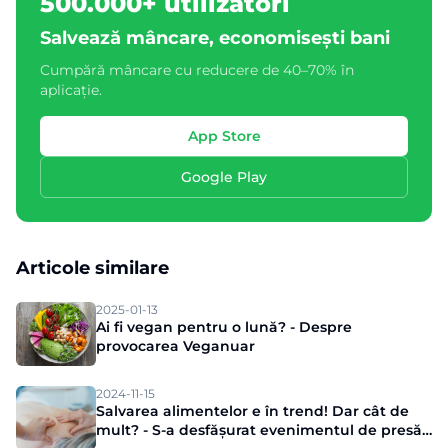
500.000+ utilizatori
Salvează mâncare, economisești bani
Cumpără mâncare cu reducere de 40–70% în
aplicație.
App Store
Google Play
Articole similare
2025-01-13
Ai fi vegan pentru o lună? - Despre
provocarea Veganuar
2024-11-15
Salvarea alimentelor e în trend! Dar cât de
mult? - S-a desfășurat evenimentul de presă