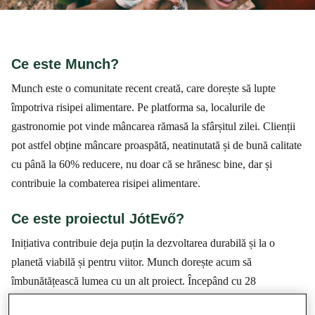
Ce este Munch?
Munch este o comunitate recent creată, care dorește să lupte
împotriva risipei alimentare. Pe platforma sa, localurile de
gastronomie pot vinde mâncarea rămasă la sfârșitul zilei. Clienții
pot astfel obține mâncare proaspătă, neatinutată și de bună calitate
cu până la 60% reducere, nu doar că se hrănesc bine, dar și
contribuie la combaterea risipei alimentare.
Ce este proiectul JótEvő?
Inițiativa contribuie deja puțin la dezvoltarea durabilă și la o
planetă viabilă și pentru viitor. Munch dorește acum să
îmbunătățească lumea cu un alt proiect. Începând cu 28
septembrie, poți cumpăra de pe site un Munch special, pe care