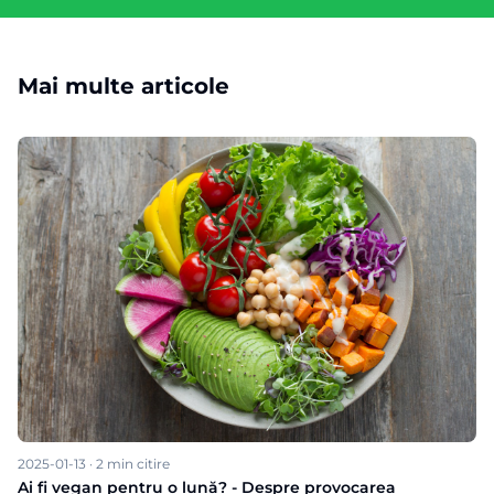
Mai multe articole
2025-01-13
·
2
min citire
Ai fi vegan pentru o lună? - Despre provocarea