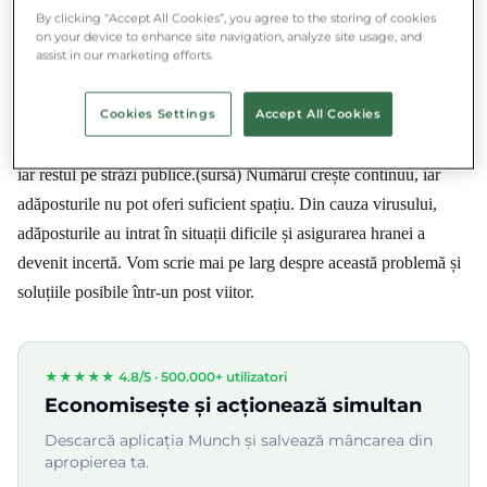
echipa Munch îl va distribui personal în mai multe adăposturi
By clicking “Accept All Cookies”, you agree to the storing of cookies
pentru persoane fără adăpost din Budapesta, cu ajutorul
on your device to enhance site navigation, analyze site usage, and
assist in our marketing efforts.
Serviciului de Caritate Maltez Maghiar și ÉdesVáros.
Cookies Settings
Accept All Cookies
Potrivit estimărilor specialiștilor, în 2019 în Ungaria locuiau
15.000 de persoane fără adăpost, din care 10-11 mii în adăposturi,
iar restul pe străzi publice.(sursă) Numărul crește continuu, iar
adăposturile nu pot oferi suficient spațiu. Din cauza virusului,
adăposturile au intrat în situații dificile și asigurarea hranei a
devenit incertă. Vom scrie mai pe larg despre această problemă și
soluțiile posibile într-un post viitor.
★★★★★ 4.8/5 ·
500.000+ utilizatori
Economisește și acționează simultan
Descarcă aplicația Munch și salvează mâncarea din
apropierea ta.