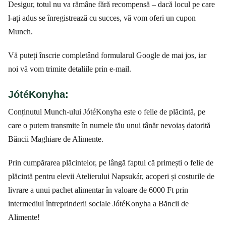
Desigur, totul nu va rămâne fără recompensă – dacă locul pe care
l-ați adus se înregistrează cu succes, vă vom oferi un cupon
Munch.
Vă puteți înscrie completând formularul Google de mai jos, iar
noi vă vom trimite detaliile prin e-mail.
JótéKonyha:
Conținutul Munch-ului JótéKonyha este o felie de plăcintă, pe
care o putem transmite în numele tău unui tânăr nevoiaș datorită
Băncii Maghiare de Alimente.
Prin cumpărarea plăcintelor, pe lângă faptul că primești o felie de
plăcintă pentru elevii Atelierului Napsukár, acoperi și costurile de
livrare a unui pachet alimentar în valoare de 6000 Ft prin
intermediul întreprinderii sociale JótéKonyha a Băncii de
Alimente!