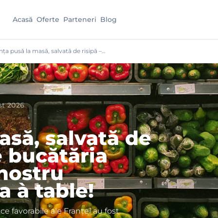
Acasă
Oferte
Parteneri
Blog
nța pusă la masă, salvată de risipă –…
st 2026
asă, salvată de
e bucătăria
 nostru
a à table!
e favorabile ale Franței au fost