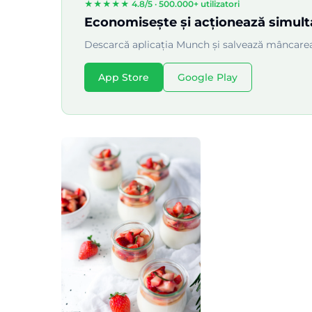
★★★★★ 4.8/5 ·
500.000+ utilizatori
Economisește și acționează simul
Descarcă aplicația Munch și salvează mâncarea
App Store
Google Play