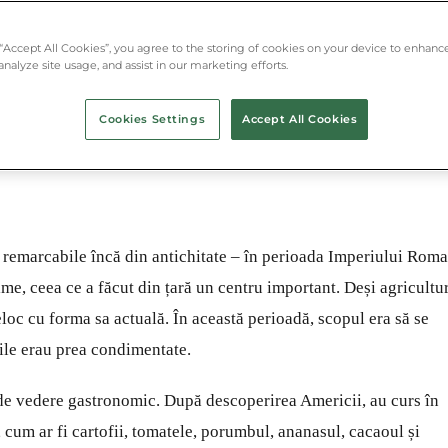
a Imperiului Roman se cultivau aici cele
 “Accept All Cookies”, you agree to the storing of cookies on your device to enhance
analyze site usage, and assist in our marketing efforts.
Cookies Settings
Accept All Cookies
t remarcabile încă din antichitate – în perioada Imperiului Roma
rime, ceea ce a făcut din țară un centru important. Deși agricultu
loc cu forma sa actuală. În această perioadă, scopul era să se
ile erau prea condimentate.
 de vedere gastronomic. După descoperirea Americii, au curs în
cum ar fi cartofii, tomatele, porumbul, ananasul, cacaoul și