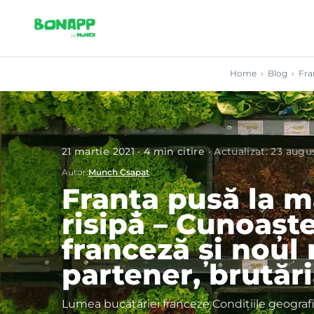
Skip to main content
Home
›
Blog
›
Fra
21 martie 2021
·
4
min citire
·
Actualizat
:
23 augu
Autor
:
Munch Csapat
Franța pusă la m
risipă – Cunoașt
franceză și noul
partener, brutări
Lumea bucătăriei franceze Condițiile geografic