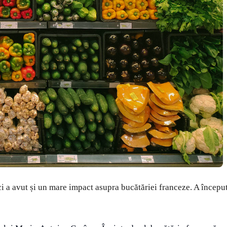
i a avut și un mare impact asupra bucătăriei franceze. A începu