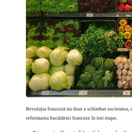
Revoluția franceză nu doar a schimbat societatea, c
reformarea bucătăriei franceze în trei etape.