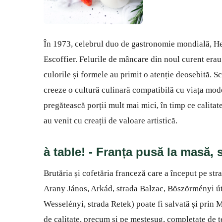
În 1973, celebrul duo de gastronomie mondială, Henr
Escoffier. Felurile de mâncare din noul curent erau
culorile și formele au primit o atenție deosebită. S
creeze o cultură culinară compatibilă cu viața mode
pregătească porții mult mai mici, în timp ce calitatea
au venit cu creații de valoare artistică.
à table! - Franța pusă la masă, s
Brutăria și cofetăria franceză care a început pe str
Arany János, Arkád, strada Balzac, Böszörményi ú
Wesselényi, strada Retek) poate fi salvată și prin
de calitate, precum și pe meșteșug, completate de 