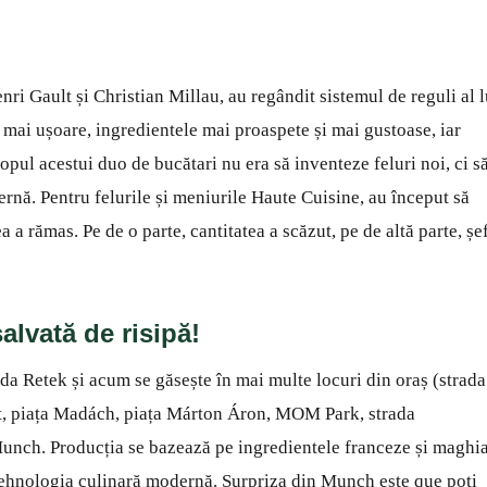
i Gault și Christian Millau, au regândit sistemul de reguli al l
 mai ușoare, ingredientele mai proaspete și mai gustoase, iar
copul acestui duo de bucătari nu era să inventeze feluri noi, ci s
rnă. Pentru felurile și meniurile Haute Cuisine, au început să
 a rămas. Pe de o parte, cantitatea a scăzut, pe de altă parte, șef
alvată de risipă!
ada Retek și acum se găsește în mai multe locuri din oraș (strada
t, piața Madách, piața Márton Áron, MOM Park, strada
 Munch. Producția se bazează pe ingredientele franceze și maghi
tehnologia culinară modernă. Surpriza din Munch este que poti