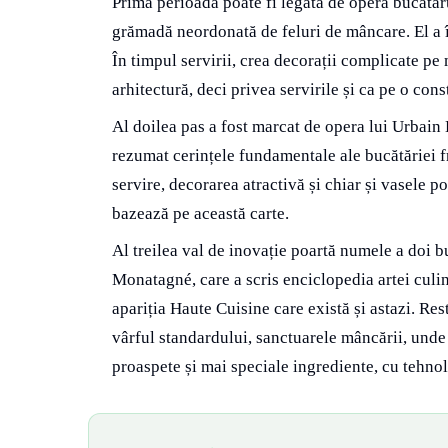
Prima perioadă poate fi legată de opera bucătar
grămadă neordonată de feluri de mâncare. El a în
În timpul servirii, crea decorații complicate pe
arhitectură, deci privea servirile și ca pe o cons
Al doilea pas a fost marcat de opera lui Urbain 
rezumat cerințele fundamentale ale bucătăriei fr
servire, decorarea atractivă și chiar și vasele p
bazează pe această carte.
Al treilea val de inovație poartă numele a doi 
Monatagné, care a scris enciclopedia artei culin
apariția Haute Cuisine care există și astazi. Re
vârful standardului, sanctuarele mâncării, unde 
proaspete și mai speciale ingrediente, cu tehnol