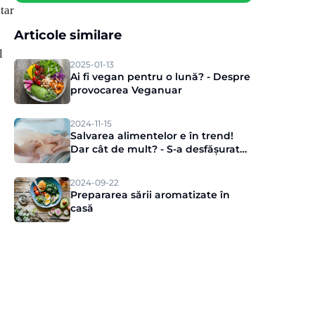
tar
Articole similare
l
2025-01-13
Ai fi vegan pentru o lună? - Despre
provocarea Veganuar
2024-11-15
Salvarea alimentelor e în trend!
Dar cât de mult? - S-a desfășurat
evenimentul de presă Munch
2024-09-22
Prepararea sării aromatizate în
casă