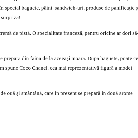
, în special baguete, pâini, sandwich-uri, produse de panificație ș
 surpriză!
remă de pistă. O specialitate franceză, pentru oricine ar dori să
se prepară din făină de la aceeași moară. După baguete, poate ce
um spune Coco Chanel, cea mai reprezentativă figură a modei
a de ouă și smântână, care în prezent se prepară în două arome