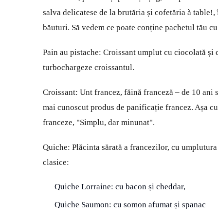
salva delicatese de la brutăria și cofetăria à table!
băuturi. Să vedem ce poate conține pachetul tău cu
Pain au pistache: Croissant umplut cu ciocolată și c
turbochargeze croissantul.
Croissant: Unt francez, făină franceză – de 10 ani 
mai cunoscut produs de panificație francez. Așa c
franceze, "Simplu, dar minunat".
Quiche: Plăcinta sărată a francezilor, cu umplutur
clasice:
Quiche Lorraine: cu bacon și cheddar,
Quiche Saumon: cu somon afumat și spanac