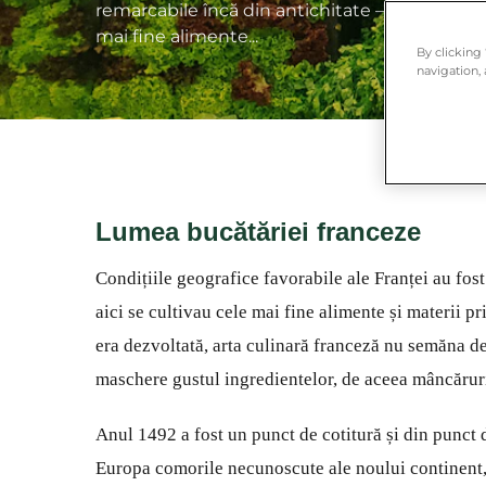
remarcabile încă din antichitate – în perioad
mai fine alimente...
By clicking
navigation, 
Lumea bucătăriei franceze
Condițiile geografice favorabile ale Franței au fos
aici se cultivau cele mai fine alimente și materii p
era dezvoltată, arta culinară franceză nu semăna de
maschere gustul ingredientelor, de aceea mâncărur
Anul 1492 a fost un punct de cotitură și din punct
Europa comorile necunoscute ale noului continent, 