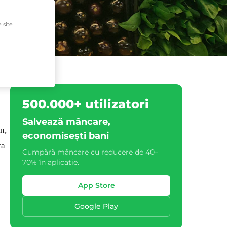
 site
500.000+ utilizatori
Salvează mâncare,
n,
economisești bani
ra
Cumpără mâncare cu reducere de 40–
70% în aplicație.
App Store
Google Play