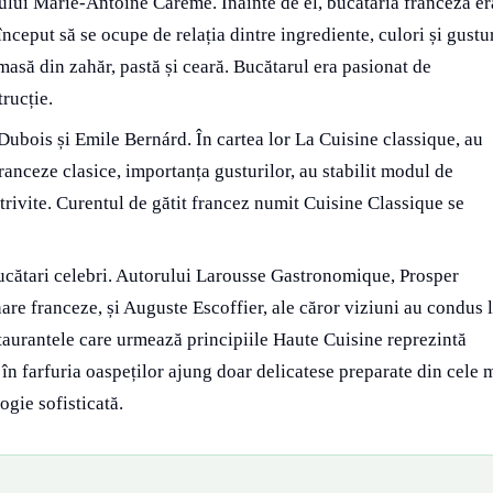
ului Marie-Antoine Carême. Înainte de el, bucătăria franceză er
ceput să se ocupe de relația dintre ingrediente, culori și gustur
 masă din zahăr, pastă și ceară. Bucătarul era pasionat de
trucție.
Dubois și Emile Bernárd. În cartea lor La Cuisine classique, au
anceze clasice, importanța gusturilor, au stabilit modul de
otrivite. Curentul de gătit francez numit Cuisine Classique se
bucătari celebri. Autorului Larousse Gastronomique, Prosper
are franceze, și Auguste Escoffier, ale căror viziuni au condus 
staurantele care urmează principiile Haute Cuisine reprezintă
în farfuria oaspeților ajung doar delicatese preparate din cele 
ogie sofisticată.