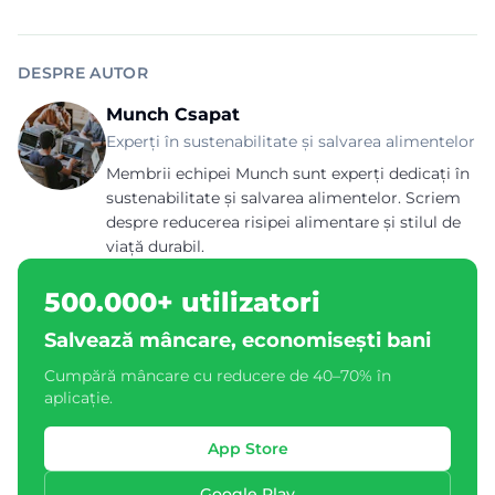
DESPRE AUTOR
Munch Csapat
Experți în sustenabilitate și salvarea alimentelor
Membrii echipei Munch sunt experți dedicați în
sustenabilitate și salvarea alimentelor. Scriem
despre reducerea risipei alimentare și stilul de
viață durabil.
500.000+ utilizatori
Salvează mâncare, economisești bani
Cumpără mâncare cu reducere de 40–70% în
aplicație.
App Store
Google Play