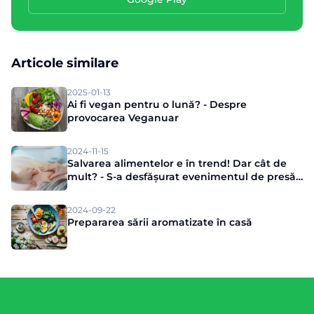
Articole similare
2025-01-13
Ai fi vegan pentru o lună? - Despre
provocarea Veganuar
2024-11-15
Salvarea alimentelor e în trend! Dar cât de
mult? - S-a desfășurat evenimentul de presă
Munch
2024-09-22
Prepararea sării aromatizate în casă