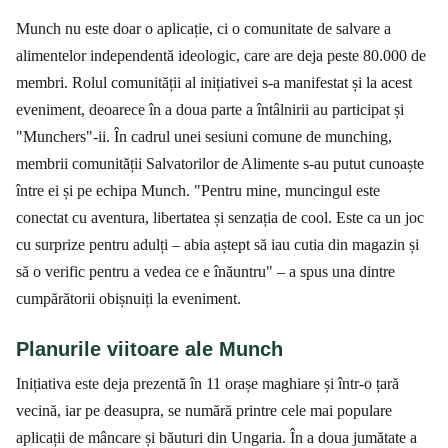
Munch nu este doar o aplicație, ci o comunitate de salvare a
alimentelor independentă ideologic, care are deja peste 80.000 de
membri. Rolul comunității al inițiativei s-a manifestat și la acest
eveniment, deoarece în a doua parte a întâlnirii au participat și
"Munchers"-ii. În cadrul unei sesiuni comune de munching,
membrii comunității Salvatorilor de Alimente s-au putut cunoaște
între ei și pe echipa Munch. "Pentru mine, muncingul este
conectat cu aventura, libertatea și senzația de cool. Este ca un joc
cu surprize pentru adulți – abia aștept să iau cutia din magazin și
să o verific pentru a vedea ce e înăuntru" – a spus una dintre
cumpărătorii obișnuiți la eveniment.
Planurile viitoare ale Munch
Inițiativa este deja prezentă în 11 orașe maghiare și într-o țară
vecină, iar pe deasupra, se numără printre cele mai populare
aplicații de mâncare și băuturi din Ungaria. În a doua jumătate a