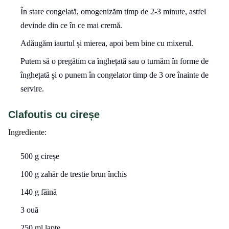
În stare congelată, omogenizăm timp de 2-3 minute, astfel
devinde din ce în ce mai cremă.
Adăugăm iaurtul și mierea, apoi bem bine cu mixerul.
Putem să o pregătim ca înghețată sau o turnăm în forme de
înghețată și o punem în congelator timp de 3 ore înainte de
servire.
Clafoutis cu cireșe
Ingrediente:
500 g cireșe
100 g zahăr de trestie brun închis
140 g făină
3 ouă
250 ml lapte