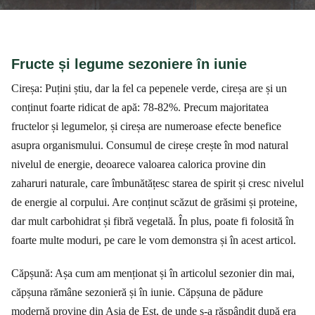
Fructe și legume sezoniere în iunie
Cireșa: Puțini știu, dar la fel ca pepenele verde, cireșa are și un
conținut foarte ridicat de apă: 78-82%. Precum majoritatea
fructelor și legumelor, și cireșa are numeroase efecte benefice
asupra organismului. Consumul de cireșe crește în mod natural
nivelul de energie, deoarece valoarea calorica provine din
zaharuri naturale, care îmbunătățesc starea de spirit și cresc nivelul
de energie al corpului. Are conținut scăzut de grăsimi și proteine,
dar mult carbohidrat și fibră vegetală. În plus, poate fi folosită în
foarte multe moduri, pe care le vom demonstra și în acest articol.
Căpșună: Așa cum am menționat și în articolul sezonier din mai,
căpșuna rămâne sezonieră și în iunie. Căpșuna de pădure
modernă provine din Asia de Est, de unde s-a răspândit după era