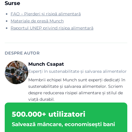
Surse
FAO – Pierderi și risipă alimentară
Materiale de presă Munch
Raportul UNEP privind risipa alimentară
DESPRE AUTOR
Munch Csapat
Experți în sustenabilitate și salvarea alimentelor
Membrii echipei Munch sunt experți dedicați în
sustenabilitate și salvarea alimentelor. Scriem
despre reducerea risipei alimentare și stilul de
viață durabil.
500.000+ utilizatori
Salvează mâncare, economisești bani