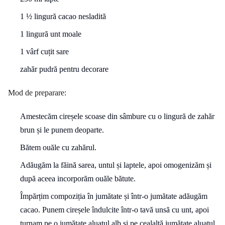
1 ½ lingură cacao nesladită
1 lingură unt moale
1 vârf cuțit sare
zahăr pudră pentru decorare
Mod de preparare:
Amestecăm cireșele scoase din sâmbure cu o lingură de zahăr
brun și le punem deoparte.
Bătem ouăle cu zahărul.
Adăugăm la făină sarea, untul și laptele, apoi omogenizăm și
după aceea incorporăm ouăle bătute.
Împărțim compoziția în jumătate și într-o jumătate adăugăm
cacao. Punem cireșele îndulcite într-o tavă unsă cu unt, apoi
turnam pe o jumătate aluatul alb și pe cealaltă jumătate aluatul