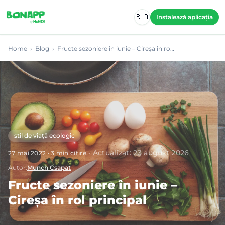
Skip to main content
🇷🇴
Instalează aplicația
Home
›
Blog
›
Fructe sezoniere în iunie – Cireșa în ro…
stil de viață ecologic
·
Actualizat
:
23 august 2026
27 mai 2022
·
3
min citire
Autor
:
Munch Csapat
Fructe sezoniere în iunie –
Cireșa în rol principal