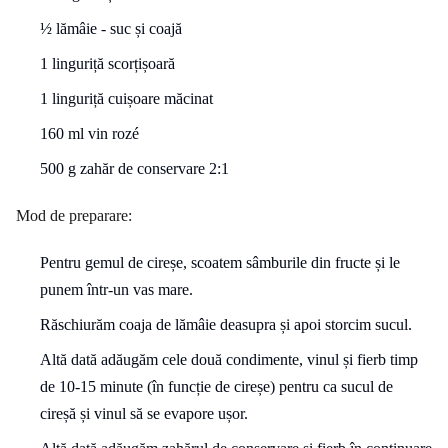
½ lămâie - suc și coajă
1 linguriță scorțișoară
1 linguriță cuișoare măcinat
160 ml vin rozé
500 g zahăr de conservare 2:1
Mod de preparare:
Pentru gemul de cireșe, scoatem sâmburile din fructe și le
punem într-un vas mare.
Răschiurăm coaja de lămâie deasupra și apoi storcim sucul.
Altă dată adăugăm cele două condimente, vinul și fierb timp
de 10-15 minute (în funcție de cireșe) pentru ca sucul de
cireșă și vinul să se evapore ușor.