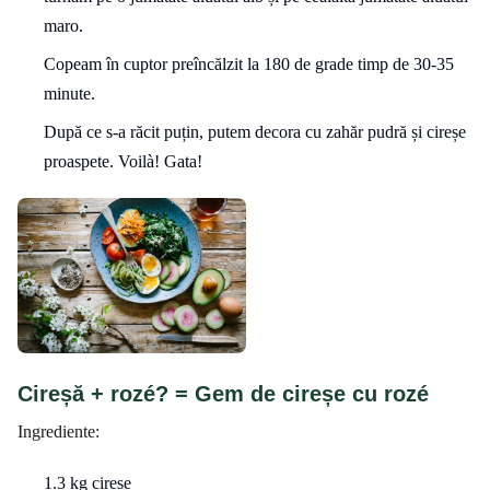
maro.
Copeam în cuptor preîncălzit la 180 de grade timp de 30-35
minute.
După ce s-a răcit puțin, putem decora cu zahăr pudră și cireșe
proaspete. Voilà! Gata!
Cireșă + rozé? = Gem de cireșe cu rozé
Ingrediente:
1.3 kg cireșe