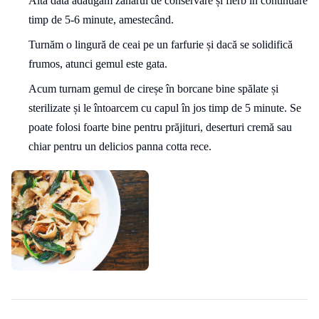
Altă dată adăugăm zahărul de conservare și fierb în continuare
timp de 5-6 minute, amestecând.
Turnăm o lingură de ceai pe un farfurie și dacă se solidifică
frumos, atunci gemul este gata.
Acum turnam gemul de cireșe în borcane bine spălate și
sterilizate și le întoarcem cu capul în jos timp de 5 minute. Se
poate folosi foarte bine pentru prăjituri, deserturi cremă sau
chiar pentru un delicios panna cotta rece.