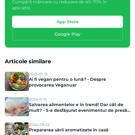
Cumpără mâncare cu reducere de 40–70% în
aplicație.
App Store
Google Play
Articole similare
2025-01-13
Ai fi vegan pentru o lună? - Despre
provocarea Veganuar
2024-11-15
Salvarea alimentelor e în trend! Dar cât de
mult? - S-a desfășurat evenimentul de presă
Munch
2024-09-22
Prepararea sării aromatizate în casă