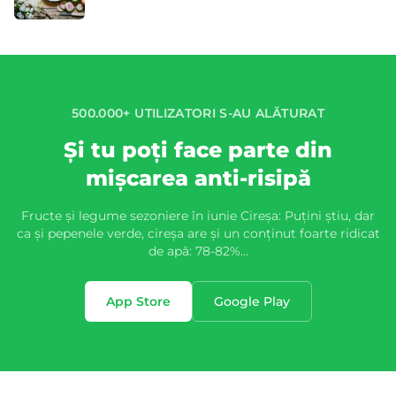
500.000+ UTILIZATORI S-AU ALĂTURAT
Și tu poți face parte din
mișcarea anti-risipă
Fructe și legume sezoniere în iunie Cireșa: Puțini știu, dar
ca și pepenele verde, cireșa are și un conținut foarte ridicat
de apă: 78-82%...
App Store
Google Play