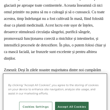
glaciară pe aproape toate continentele. Aceasta înseamnă că nici
omul primitiv nu putea să nu o culeagă și să o cunoască. Cu toate
acestea, timp îndelungat nu a fost cultivată în masă, fiind folosită
doar ca plantă medicinală. Acest lucru este ușor de înțeles,
deoarece stimulează circulația sângelui, purifică sângele,
promovează funcționarea corectă a rinichilor și intestinelor, și
intensifică procesele de detoxifiere. În plus, o putem folosi chiar și
ca mască facială, iar frunzele sunt excelente și pentru albirea
dinților.
Zmeură: Deși în zilele noastre majoritatea dintre noi cumpărăm
zmeura din magazin, pentru cei care au posibilitatea să culeagă
zmeură este important să știe că frunzele de zmeură conțin și ele
By clicking “Accept All Cookies”, you agree to the storing of cookies
on your device to enhance site navigation, analyze site usage, and
nutrienți valoroși. Deci, pe lângă fruct, merită și să culeagă
assist in our marketing efforts.
frunzele, deoarece din ele putem pregăti un ceai delicios. Ceaiul
din frunze de zmeură este consumat cu plăcere în ultimele luni de
Cookies Settings
Accept All Cookies
sarcină de viitoarele mame, deoarece lărgește musculatura din