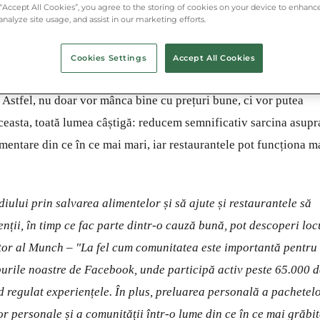
 “Accept All Cookies”, you agree to the storing of cookies on your device to enhance
analyze site usage, and assist in our marketing efforts.
Cookies Settings
Accept All Cookies
si pachete surpriză Munch în mașinile GreenGo, cu care pot obți
 Astfel, nu doar vor mânca bine cu prețuri bune, ci vor putea
 aceasta, toată lumea câștigă: reducem semnificativ sarcina asupr
imentare din ce în ce mai mari, iar restaurantele pot funcționa m
lui prin salvarea alimentelor și să ajute și restaurantele să
enții, în timp ce fac parte dintr-o cauză bună, pot descoperi loc
ator al Munch – "La fel cum comunitatea este importantă pentru
urile noastre de Facebook, unde participă activ peste 65.000 d
d regulat experiențele. În plus, preluarea personală a pachetel
or personale și a comunității într-o lume din ce în ce mai grăbi