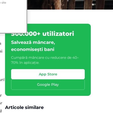
 site
ne
500.000+ utilizatori
Salvează mâncare,
a
economisești bani
ai
Cumpără mâncare cu reducere de 40–
70% în aplicație.
App Store
uri
Google Play
e
or
Articole similare
tă