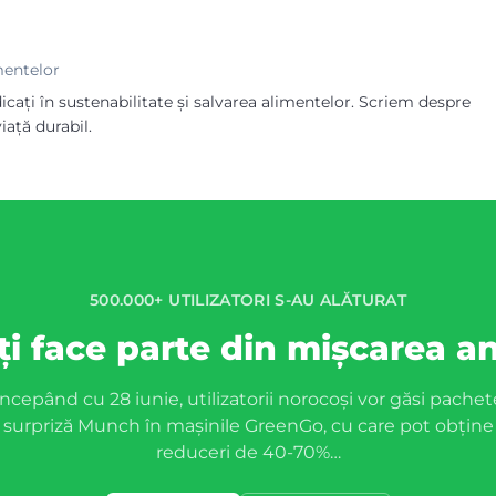
imentelor
ați în sustenabilitate și salvarea alimentelor. Scriem despre
iață durabil.
500.000+ UTILIZATORI S-AU ALĂTURAT
ți face parte din mișcarea an
Începând cu 28 iunie, utilizatorii norocoși vor găsi pachet
surpriză Munch în mașinile GreenGo, cu care pot obține
reduceri de 40-70%…