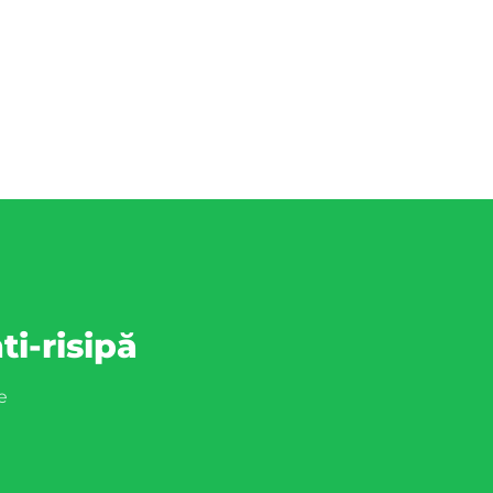
ti-risipă
e