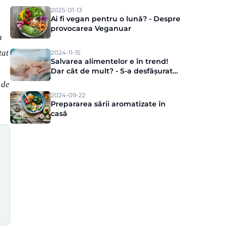
2025-01-13
Ai fi vegan pentru o lună? - Despre
provocarea Veganuar
n
tat
2024-11-15
Salvarea alimentelor e în trend!
Dar cât de mult? - S-a desfășurat
evenimentul de presă Munch
 de
2024-09-22
Prepararea sării aromatizate în
casă