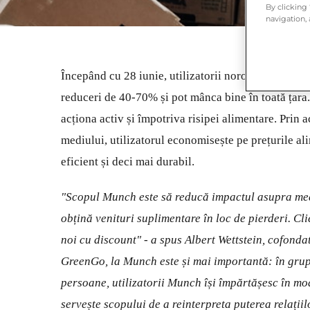
By clicking
navigation, 
Începând cu 28 iunie, utilizatorii norocoși vor gă
reduceri de 40-70% și pot mânca bine în toată țara.
acționa activ și împotriva risipei alimentare. Prin
mediului, utilizatorul economisește pe prețurile al
eficient și deci mai durabil.
"Scopul Munch este să reducă impactul asupra mediu
obțină venituri suplimentare în loc de pierderi. Cli
noi cu discount" - a spus Albert Wettstein, cofond
GreenGo, la Munch este și mai importantă: în grup
persoane, utilizatorii Munch își împărtășesc în mo
servește scopului de a reinterpreta puterea relațiil