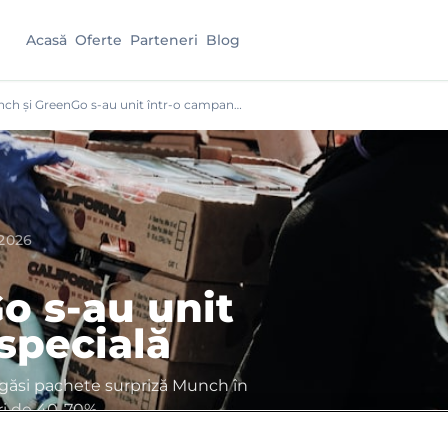
Acasă
Oferte
Parteneri
Blog
ch și GreenGo s-au unit într-o campan…
 2026
o s-au unit
specială
r găsi pachete surpriză Munch în
ri de 40-70%…