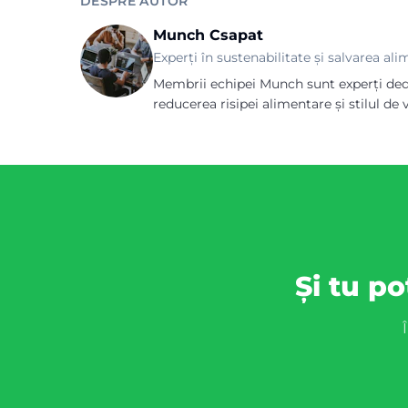
DESPRE AUTOR
Munch Csapat
Experți în sustenabilitate și salvarea al
Membrii echipei Munch sunt experți dedic
reducerea risipei alimentare și stilul de v
Și tu po