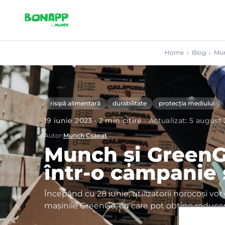
Skip to main content
Home
›
Blog
›
Mun
risipă alimentară
durabilitate
protecția mediului
19 iunie 2023
·
2
min citire
·
Actualizat
:
5 august
Autor
:
Munch Csapat
Munch și GreenG
într-o campanie 
Începând cu 28 iunie, utilizatorii norocoși vo
mașinile GreenGo, cu care pot obține reduce