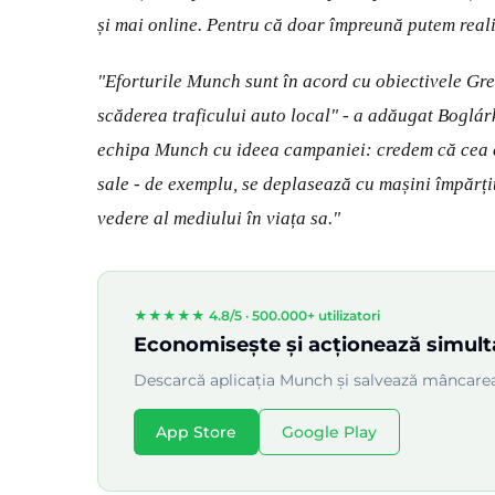
și mai online. Pentru că doar împreună putem real
"Eforturile Munch sunt în acord cu obiectivele Gr
scăderea traficului auto local" - a adăugat Bogl
echipa Munch cu ideea campaniei: credem că cea car
sale - de exemplu, se deplasează cu mașini împărțit
vedere al mediului în viața sa."
★★★★★ 4.8/5 ·
500.000+ utilizatori
Economisește și acționează simul
Descarcă aplicația Munch și salvează mâncarea
App Store
Google Play