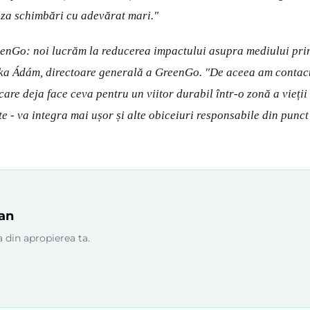
iza schimbări cu adevărat mari."
eenGo: noi lucrăm la reducerea impactului asupra mediului pri
árka Ádám, directoare generală a GreenGo. "De aceea am contac
e deja face ceva pentru un viitor durabil într-o zonă a vieții
e - va integra mai ușor și alte obiceiuri responsabile din punct
tan
 din apropierea ta.