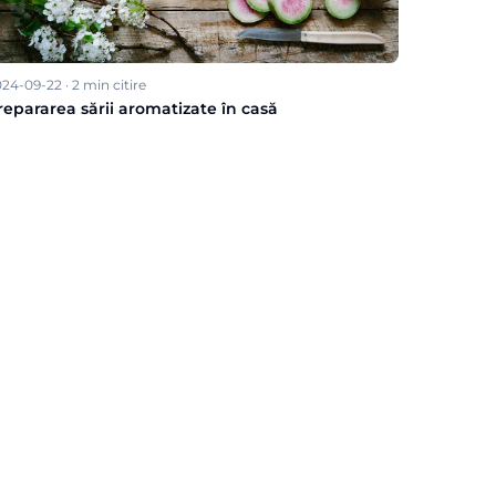
024-09-22
·
2
min citire
repararea sării aromatizate în casă