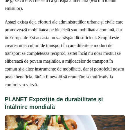
de gaze cu efect de seră ca și risipa alimentară (8% din totalul
emisiilor).
Astazi exista deja eforturi ale administrațiilor urbane și civile care
promovează mobilitatea pe bicicletă sau mobilitatea comună, dar
în Europa de Est aceasta nu s-a răspândit suficient. Scopul este
crearea unei culturi de transport în care diferitele moduri de
transport se completează reciproc, astfel încât nu doar mediul se
eliberează de povara mașinilor, a mijloacelor de transport în
comun și a altor instrumente de mobilitate, dar și portofelul nostru
poate beneficia, fără a fi nevoiți să renunțăm semnificativ la
confort sau viteză.
PLANET Expoziție de durabilitate și
Întâlnire mondială