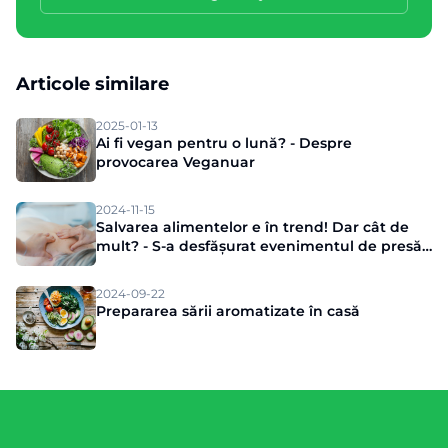
Articole similare
2025-01-13
Ai fi vegan pentru o lună? - Despre
provocarea Veganuar
2024-11-15
Salvarea alimentelor e în trend! Dar cât de
mult? - S-a desfășurat evenimentul de presă
Munch
2024-09-22
Prepararea sării aromatizate în casă