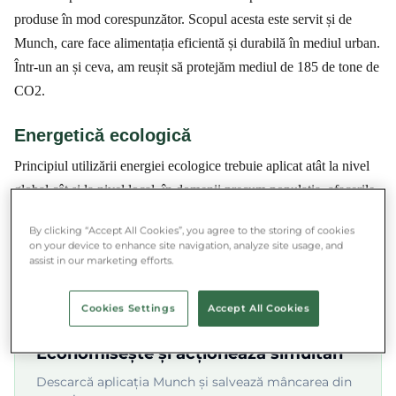
produse în mod corespunzător. Scopul acesta este servit și de
Munch, care face alimentația eficientă și durabilă în mediul urban.
Într-un an și ceva, am reușit să protejăm mediul de 185 de tone de
CO2.
Energetică ecologică
Principiul utilizării energiei ecologice trebuie aplicat atât la nivel
global cât și la nivel local, în domenii precum populația, afacerile
și sectorul public. Una dintre forme este utilizarea surselor de
By clicking “Accept All Cookies”, you agree to the storing of cookies
energie regenerabilă, care, deși devine din ce în ce mai răspândită
on your device to enhance site navigation, analyze site usage, and
în țările din Europa de Vest, aici este încă la început.
assist in our marketing efforts.
Cookies Settings
Accept All Cookies
★★★★★ 4.8/5 ·
500.000+ utilizatori
Economisește și acționează simultan
Descarcă aplicația Munch și salvează mâncarea din