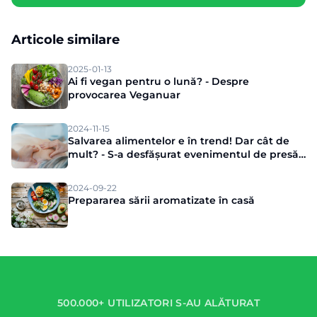
Articole similare
2025-01-13
Ai fi vegan pentru o lună? - Despre
provocarea Veganuar
2024-11-15
Salvarea alimentelor e în trend! Dar cât de
mult? - S-a desfășurat evenimentul de presă
Munch
2024-09-22
Prepararea sării aromatizate în casă
500.000+ UTILIZATORI S-AU ALĂTURAT