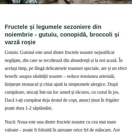
Fructele și legumele sezoniere din
noiembrie - gutuiu, conopidă, broccoli și
varză roșie
Gutuiu: Gutuiul este unul dintre fructele noastre nejustificat
neglijate, din care se recoltează din abundență și la noi acasă. În
același timp, pe lângă delicatesele toamnei speciale, are și un efect
benefic asupra sănătății noastre – reduce tensiunea arterială,
liniștește stomacul și chiar ajută la simptomele alergice. După
cumpărare, stocați într-un loc umed și răcoros, cu cozul în jos.
Dacă l-ați cumpărat deja destul de copt, atunci ținut în frigider
poate dura 1-2 săptămâni.
Nucă: Noua este una dintre fructele noastre cu cea mai mare
valoare – poate fi folosită în aproape orice fel de mâncare. Are