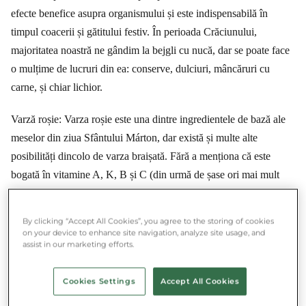
efecte benefice asupra organismului și este indispensabilă în
timpul coacerii și gătitului festiv. În perioada Crăciunului,
majoritatea noastră ne gândim la bejgli cu nucă, dar se poate face
o mulțime de lucruri din ea: conserve, dulciuri, mâncăruri cu
carne, și chiar lichior.
Varză roșie: Varza roșie este una dintre ingredientele de bază ale
meselor din ziua Sfântului Márton, dar există și multe alte
posibilități dincolo de varza braișată. Fără a menționa că este
bogată în vitamine A, K, B și C (din urmă de șase ori mai mult
decât varza verde), plus conține cantități semnificative de săruri
minerale și proteine.
By clicking “Accept All Cookies”, you agree to the storing of cookies
on your device to enhance site navigation, analyze site usage, and
assist in our marketing efforts.
★★★★★ 4.8/5 ·
500.000+ utilizatori
Economisește și acționează simultan
Cookies Settings
Accept All Cookies
Descarcă aplicația Munch și salvează mâncarea din