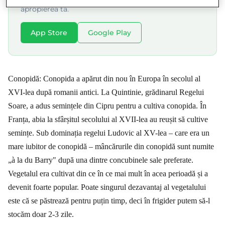
apropierea ta.
App Store
Google Play
Conopidă: Conopida a apărut din nou în Europa în secolul al
XVI-lea după romanii antici. La Quintinie, grădinarul Regelui
Soare, a adus semințele din Cipru pentru a cultiva conopida. În
Franța, abia la sfârșitul secolului al XVII-lea au reușit să cultive
semințe. Sub dominația regelui Ludovic al XV-lea – care era un
mare iubitor de conopidă – mâncărurile din conopidă sunt numite
„à la du Barry" după una dintre concubinele sale preferate.
Vegetalul era cultivat din ce în ce mai mult în acea perioadă și a
devenit foarte popular. Poate singurul dezavantaj al vegetalului
este că se păstrează pentru puțin timp, deci în frigider putem să-l
stocăm doar 2-3 zile.