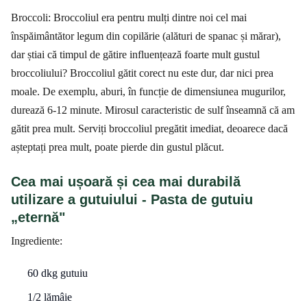
Broccoli: Broccoliul era pentru mulți dintre noi cel mai
înspăimântător legum din copilărie (alături de spanac și mărar),
dar știai că timpul de gătire influențează foarte mult gustul
broccoliului? Broccoliul gătit corect nu este dur, dar nici prea
moale. De exemplu, aburi, în funcție de dimensiunea mugurilor,
durează 6-12 minute. Mirosul caracteristic de sulf înseamnă că am
gătit prea mult. Serviți broccoliul pregătit imediat, deoarece dacă
așteptați prea mult, poate pierde din gustul plăcut.
Cea mai ușoară și cea mai durabilă
utilizare a gutuiului - Pasta de gutuiu
„eternă"
Ingrediente:
60 dkg gutuiu
1/2 lămâie