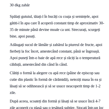
30 dkg zahăr
Spălați gutuiul, tăiați-l în bucăți cu coaja și semințele, apoi
gătiti-l în apa care îl acoperă constant timp de aproximativ 30-
35 de minute până devine moale ca unt. Strecurați, scurgeți
bine, apoi pasați.
Adăugați sucul de lămâie și zahărul la piureul de fructe, apoi
fierbeți la foc încet, amestecând constant, până se îngroașă.
Apoi puneți într-o baie de apă rece și răciți la o temperatură
călduță, amestecând din când în când.
Clătiți o formă la alegere cu apă rece (pâine de episcop sau
cutie din plastic în formă de cărămidă), neteziți masa în ea și
lăsați să se odihnească și să se usuce neacoperit timp de 1-2
zile.
După aceea, scoateți din formă și lăsați să se usuce încă 4-7
zile acoperit cu plasă sau o țesătură subțire. Stocați într-un loc