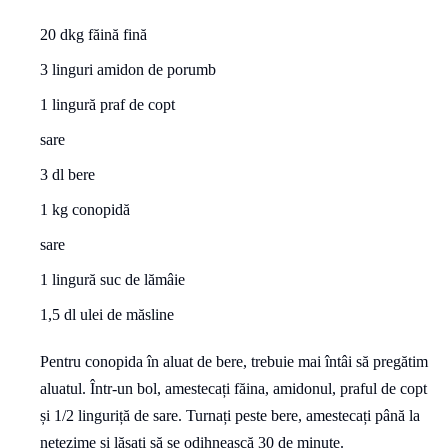
20 dkg făină fină
3 linguri amidon de porumb
1 lingură praf de copt
sare
3 dl bere
1 kg conopidă
sare
1 lingură suc de lămâie
1,5 dl ulei de măsline
Pentru conopida în aluat de bere, trebuie mai întâi să pregătim
aluatul. Într-un bol, amestecați făina, amidonul, praful de copt
și 1/2 linguriță de sare. Turnați peste bere, amestecați până la
netezime și lăsați să se odihnească 30 de minute.