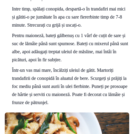
Intre timp, spălați conopida, despartă-o în trandafiri mai mici
și gătiti-o pe jumătate în apa cu sare fiererbinte timp de 7-8
minute. Strecurați cu grijă și uscați-o.
Pentru maioneză, bateți gălbenuș cu 1 vârf de cuțit de sare și
suc de lămâie până sunt spumose. Bateți cu mixerul până sunt
albe, apoi adăugați treptat uleiul de măsline, mai întâi în
picături, apoi în fir subțire.
Într-un vas mai mare, încălziți uleiul de gătit. Martoriți
trandafirii de conopidă în aluatul de bere. Scurgeți și prăjiți la
foc mediu până sunt aurii în ulei fierbinte. Puneți pe prosoape
de hârtie și serviti cu maioneză. Poate fi decorat cu lămâie și
frunze de pătrunjel.