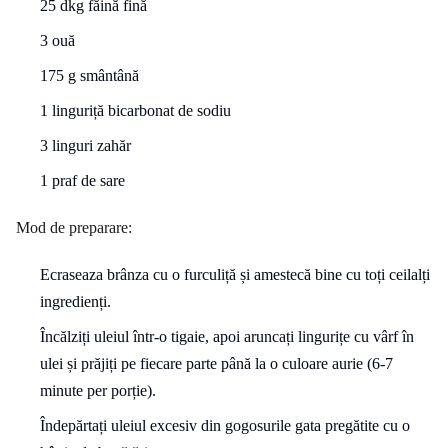
25 dkg făină fină
3 ouă
175 g smântână
1 linguriță bicarbonat de sodiu
3 linguri zahăr
1 praf de sare
Mod de preparare:
Ecraseaza brânza cu o furculiță și amestecă bine cu toți ceilalți
ingredienți.
Încălziți uleiul într-o tigaie, apoi aruncați lingurițe cu vârf în
ulei și prăjiți pe fiecare parte până la o culoare aurie (6-7
minute per porție).
Îndepărtați uleiul excesiv din gogosurile gata pregătite cu o