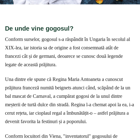
De unde vine gogosul?
Conform surselor, gogosul s-a răspândit în Ungaria în secolul al
XIX-lea, iar istoria sa de origine a fost consemnată atât de
francezi cât și de germani, deoarece se cunosc două legende
legate de această prăjitura.
Una dintre ele spune că Regina Maria Antoaneta a cunoscut
prăjitura franceză numită beignets atunci când, scăpând de la un
bal mascat de Carnaval, a cumpărat gogosi de la unul dintre
meșterii de turtă dulce din stradă. Regina l-a chemat apoi la ea, i-a
cerut rețeta, iar cioplaul regal a îmbunătățit-o – astfel prăjitura a
devenit favorita la festinuri și a poporului.
Conform locuitori din Viena, "inventatorul" gogosului de