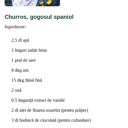
Churros, gogosul spaniol
Ingrediente:
2.5 dl apă
2 linguri zahăr brun
1 praf de sare
8 dkg unt
15 dkg făină fină
2 ouă
0.5 linguriță extract de vanilie
2 dl ulei de floarea soarelui (pentru prăjire)
3 dl budincă de ciocolată (pentru cufundare)