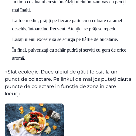
În timp ce aluatul crește, încălziți uleiul într-un vas cu pereți
mai înalți.
La foc mediu, prăjiți pe fiecare parte cu o culoare caramel
deschis, întoarcând frecvent. Atenție, se prăjesc repede.
Lăsați uleiul excesiv să se scurgă pe hârtie de bucătărie.
În final, pulverizați cu zahăr pudră și serviți cu gem de orice
aromă.
+Sfat ecologic: Duce uleiul de gătit folosit la un
punct de colectare. Pe linkul de mai jos puteți căuta
puncte de colectare în funcție de zona în care
locuiți.