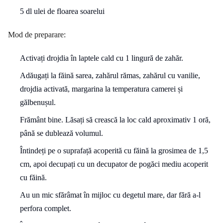
5 dl ulei de floarea soarelui
Mod de preparare:
Activați drojdia în laptele cald cu 1 lingură de zahăr.
Adăugați la făină sarea, zahărul rămas, zahărul cu vanilie,
drojdia activată, margarina la temperatura camerei și
gălbenușul.
Frământ bine. Lăsați să crească la loc cald aproximativ 1 oră,
până se dublează volumul.
Întindeți pe o suprafață acoperită cu făină la grosimea de 1,5
cm, apoi decupați cu un decupator de pogăci mediu acoperit
cu făină.
Au un mic sfărâmat în mijloc cu degetul mare, dar fără a-l
perfora complet.