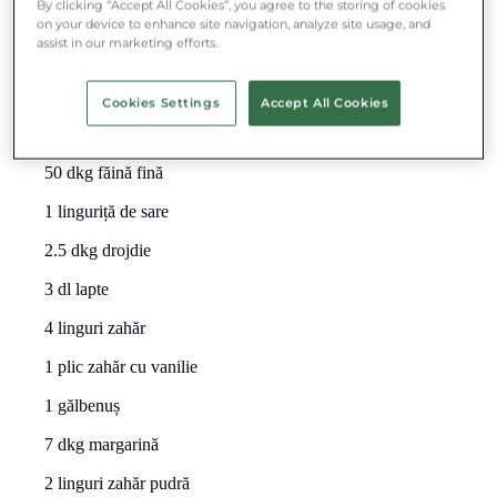
By clicking “Accept All Cookies”, you agree to the storing of cookies
on your device to enhance site navigation, analyze site usage, and
lumii.
assist in our marketing efforts.
Gogosi tradiționale de Carnaval
Cookies Settings
Accept All Cookies
Ingrediente:
50 dkg făină fină
1 linguriță de sare
2.5 dkg drojdie
3 dl lapte
4 linguri zahăr
1 plic zahăr cu vanilie
1 gălbenuș
7 dkg margarină
2 linguri zahăr pudră