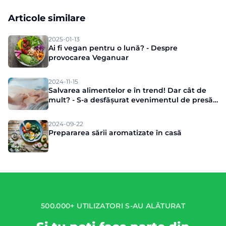
Articole similare
2025-01-13
Ai fi vegan pentru o lună? - Despre
provocarea Veganuar
2024-11-15
Salvarea alimentelor e în trend! Dar cât de
mult? - S-a desfășurat evenimentul de presă
Munch
2024-09-22
Prepararea sării aromatizate în casă
500.000+ UTILIZATORI S-AU ALĂTURAT