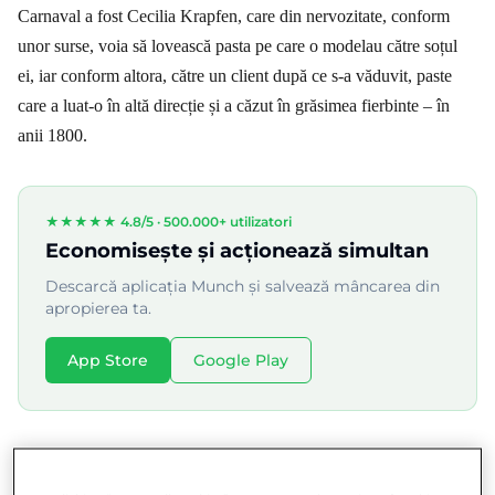
Carnaval a fost Cecilia Krapfen, care din nervozitate, conform
unor surse, voia să lovească pasta pe care o modelau către soțul
ei, iar conform altora, către un client după ce s-a văduvit, paste
care a luat-o în altă direcție și a căzut în grăsimea fierbinte – în
anii 1800.
★★★★★ 4.8/5 ·
500.000+ utilizatori
Economisește și acționează simultan
Descarcă aplicația Munch și salvează mâncarea din
apropierea ta.
App Store
Google Play
În zilele noastre se cunosc mai mult de o sută de varietăți de
gogoși și putem găsi o variație a lor în aproape fiecare parte a