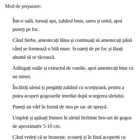
Mod de preparare:
Într-o oală, turnați apa, zahărul brun, sarea și untul, apoi
puneți pe foc.
Când fierbe, amestecați făina și continuați să amestecați până
când se formează o bilă mare. Scoateți de pe foc și lăsați
aluatul să se răcească.
Adăugați ouăle și extractul de vanilie, apoi amestecați bine cu
un mixer.
Încălziți uleiul și pregătiți zahărul cu scorțișoară, pentru a
putea acoperi gogosurile imediat după scurgerea uleiului.
Puneți un vârf în formă de stea pe sac de sprayă.
Umpleți și apăsați frumos în uleiul fierbinte ben-uri de gogos
de aproximativ 5-10 cm.
Când vedeți că se brunește, scoateți și în final acoperiti cu