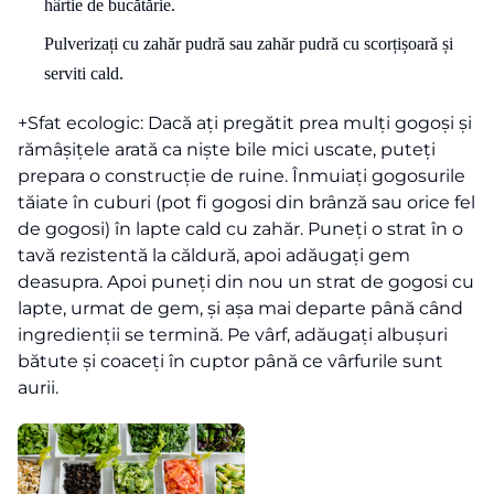
hârtie de bucătărie.
Pulverizați cu zahăr pudră sau zahăr pudră cu scorțișoară și
serviti cald.
+Sfat ecologic: Dacă ați pregătit prea mulți gogoși și
rămâșițele arată ca niște bile mici uscate, puteți
prepara o construcție de ruine. Înmuiați gogosurile
tăiate în cuburi (pot fi gogosi din brânză sau orice fel
de gogosi) în lapte cald cu zahăr. Puneți o strat în o
tavă rezistentă la căldură, apoi adăugați gem
deasupra. Apoi puneți din nou un strat de gogosi cu
lapte, urmat de gem, și așa mai departe până când
ingredienții se termină. Pe vârf, adăugați albușuri
bătute și coaceți în cuptor până ce vârfurile sunt
aurii.