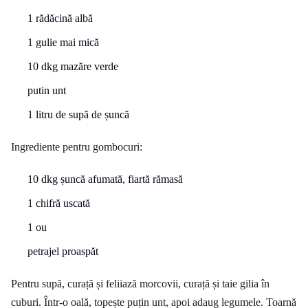
1 rădăcină albă
1 gulie mai mică
10 dkg mazăre verde
putin unt
1 litru de supă de șuncă
Ingrediente pentru gombocuri:
10 dkg șuncă afumată, fiartă rămasă
1 chifră uscată
1 ou
petrajel proaspăt
Pentru supă, curață și feliiază morcovii, curață și taie gilia în
cuburi. Într-o oală, topește puțin unt, apoi adaug legumele. Toarnă