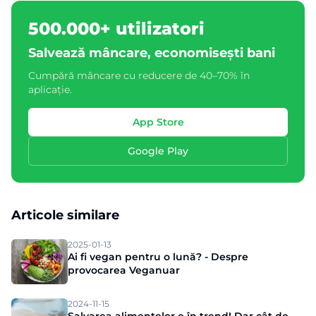
500.000+ utilizatori
Salvează mâncare, economisești bani
Cumpără mâncare cu reducere de 40–70% în
aplicație.
App Store
Google Play
Articole similare
2025-01-13
Ai fi vegan pentru o lună? - Despre
provocarea Veganuar
2024-11-15