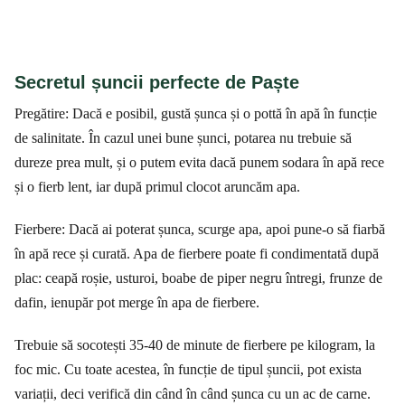
Secretul șuncii perfecte de Paște
Pregătire: Dacă e posibil, gustă șunca și o pottă în apă în funcție
de salinitate. În cazul unei bune șunci, potarea nu trebuie să
dureze prea mult, și o putem evita dacă punem sodara în apă rece
și o fierb lent, iar după primul clocot aruncăm apa.
Fierbere: Dacă ai poterat șunca, scurge apa, apoi pune-o să fiarbă
în apă rece și curată. Apa de fierbere poate fi condimentată după
plac: ceapă roșie, usturoi, boabe de piper negru întregi, frunze de
dafin, ienupăr pot merge în apa de fierbere.
Trebuie să socotești 35-40 de minute de fierbere pe kilogram, la
foc mic. Cu toate acestea, în funcție de tipul șuncii, pot exista
variații, deci verifică din când în când șunca cu un ac de carne.