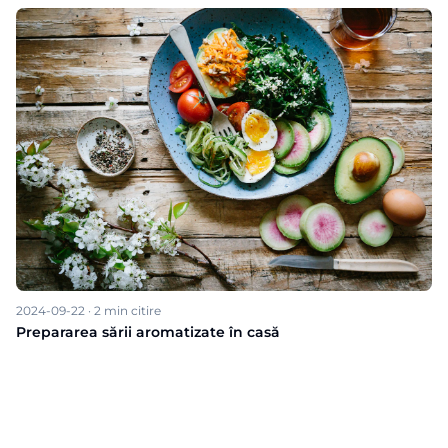
2024-09-22
·
2
min citire
Prepararea sării aromatizate în casă