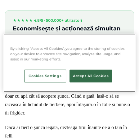
★★★★★ 4.8/5 ·
500.000+ utilizatori
Economisește și acționează simultan
Descarcă aplicația Munch și salvează mâncarea din
apropierea ta.
By clicking “Accept All Cookies”, you agree to the storing of cookies
on your device to enhance site navigation, analyze site usage, and
App Store
Google Play
assist in our marketing efforts.
Cookies Settings
Accept All Cookies
Apele care s-au evaporat în timpul fierberii trebuie completate, dar
doar cu apă cât să acopere șunca. Când e gată, lasă-o să se
răcească în lichidul de fierbere, apoi înfășură-o în folie și pune-o
în frigider.
Dacă ai fiert o șuncă legată, dezleagă firul înainte de a o tăia în
felii.