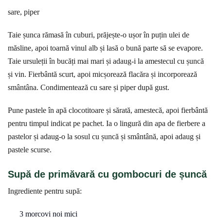
sare, piper
Taie șunca rămasă în cuburi, prăjește-o ușor în puțin ulei de
măsline, apoi toarnă vinul alb și lasă o bună parte să se evapore.
Taie ursuleții în bucăți mai mari și adaug-i la amestecul cu șuncă
și vin. Fierbântă scurt, apoi micșorează flacăra și incorporează
smântâna. Condimentează cu sare și piper după gust.
Pune pastele în apă clocotitoare și sărată, amestecă, apoi fierbântă
pentru timpul indicat pe pachet. Ia o lingură din apa de fierbere a
pastelor și adaug-o la sosul cu șuncă și smântână, apoi adaug și
pastele scurse.
Supă de primăvară cu gombocuri de șuncă
Ingrediente pentru supă:
3 morcovi noi mici