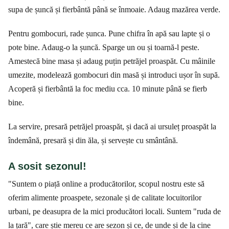
supa de șuncă și fierbântă până se înmoaie. Adaug mazărea verde.
Pentru gombocuri, rade șunca. Pune chifra în apă sau lapte și o
pote bine. Adaug-o la șuncă. Sparge un ou și toarnă-l peste.
Amestecă bine masa și adaug puțin petrăjel proaspăt. Cu mâinile
umezite, modelează gombocuri din masă și introduci ușor în supă.
Acoperă și fierbântă la foc mediu cca. 10 minute până se fierb
bine.
La servire, presară petrăjel proaspăt, și dacă ai ursuleț proaspăt la
îndemână, presară și din ăla, și servește cu smântână.
A sosit sezonul!
"Suntem o piață online a producătorilor, scopul nostru este să
oferim alimente proaspete, sezonale și de calitate locuitorilor
urbani, pe deasupra de la mici producători locali. Suntem "ruda de
la țară", care știe mereu ce are sezon și ce, de unde și de la cine