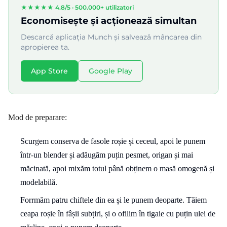
★★★★★ 4.8/5 ·
500.000+ utilizatori
Economisește și acționează simultan
Descarcă aplicația Munch și salvează mâncarea din
apropierea ta.
App Store
Google Play
Mod de preparare:
Scurgem conserva de fasole roșie și ceceul, apoi le punem
într-un blender și adăugăm puțin pesmet, origan și mai
măcinată, apoi mixăm totul până obținem o masă omogenă și
modelabilă.
Forrmăm patru chiftele din ea și le punem deoparte. Tăiem
ceapa roșie în fâșii subțiri, și o ofilim în tigaie cu puțin ulei de