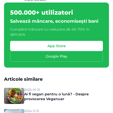
500.000+ utilizatori
Salvează mâncare, economisești bani
Cumpără mâncare cu reducere de 40–70% în
aplicație.
App Store
Google Play
Articole similare
2025-01-13
Ai fi vegan pentru o lună? - Despre
provocarea Veganuar
2024-11-15