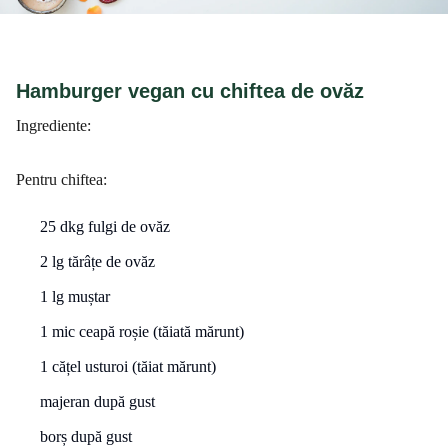
Hamburger vegan cu chiftea de ovăz
Ingrediente:
Pentru chiftea:
25 dkg fulgi de ovăz
2 lg tărâțe de ovăz
1 lg muștar
1 mic ceapă roșie (tăiată mărunt)
1 cățel usturoi (tăiat mărunt)
majeran după gust
borș după gust