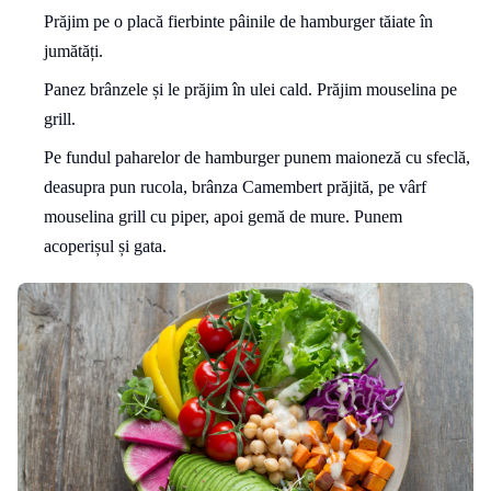
Prăjim pe o placă fierbinte pâinile de hamburger tăiate în
jumătăți.
Panez brânzele și le prăjim în ulei cald. Prăjim mouselina pe
grill.
Pe fundul paharelor de hamburger punem maioneză cu sfeclă,
deasupra pun rucola, brânza Camembert prăjită, pe vârf
mouselina grill cu piper, apoi gemă de mure. Punem
acoperișul și gata.