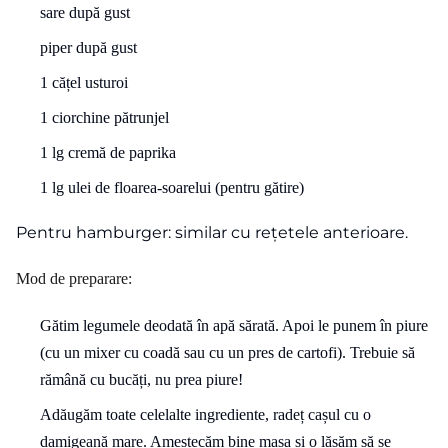
sare după gust
piper după gust
1 cățel usturoi
1 ciorchine pătrunjel
1 lg cremă de paprika
1 lg ulei de floarea-soarelui (pentru gătire)
Pentru hamburger: similar cu rețetele anterioare.
Mod de preparare:
Gătim legumele deodată în apă sărată. Apoi le punem în piure
(cu un mixer cu coadă sau cu un pres de cartofi). Trebuie să
rămână cu bucăți, nu prea piure!
Adăugăm toate celelalte ingrediente, radeț cașul cu o
damigeană mare. Amestecăm bine masa și o lăsăm să se