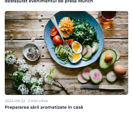
desfășurat evenimentul de presă Munch
2024-09-22
·
2
min citire
Prepararea sării aromatizate în casă