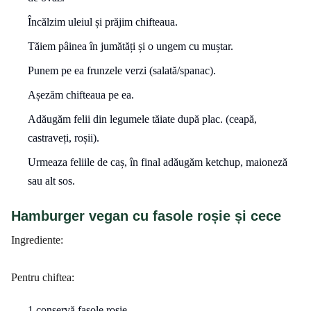
Încălzim uleiul și prăjim chifteaua.
Tăiem pâinea în jumătăți și o ungem cu muștar.
Punem pe ea frunzele verzi (salată/spanac).
Așezăm chifteaua pe ea.
Adăugăm felii din legumele tăiate după plac. (ceapă,
castraveți, roșii).
Urmeaza feliile de caș, în final adăugăm ketchup, maioneză
sau alt sos.
Hamburger vegan cu fasole roșie și cece
Ingrediente:
Pentru chiftea:
1 conservă fasole roșie