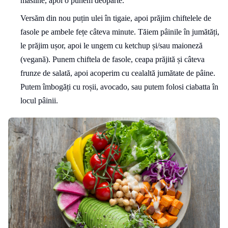
măsline, apoi o punem deoparte.
Versăm din nou puțin ulei în tigaie, apoi prăjim chiftelele de
fasole pe ambele fețe câteva minute. Tăiem pâinile în jumătăți,
le prăjim ușor, apoi le ungem cu ketchup și/sau maioneză
(vegană). Punem chiftela de fasole, ceapa prăjită și câteva
frunze de salată, apoi acoperim cu cealaltă jumătate de pâine.
Putem îmbogăți cu roșii, avocado, sau putem folosi ciabatta în
locul pâinii.