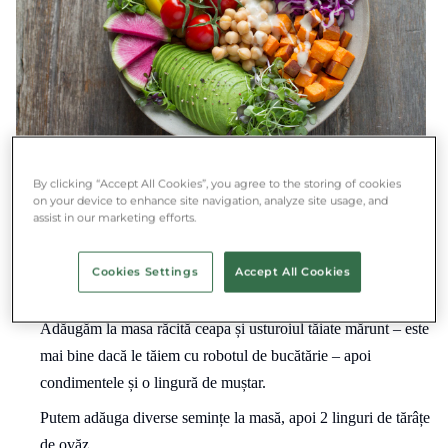
By clicking “Accept All Cookies”, you agree to the storing of cookies
Mod de preparare:
on your device to enhance site navigation, analyze site usage, and
assist in our marketing efforts.
Turnam o mică cantitate de apă fierbinte și sărată peste fulgii
de ovăz, apoi acoperim până se răcesc și absorb apa. Dacă
Cookies Settings
Accept All Cookies
rămâne prea multă apă, o scurgem.
Adăugăm la masa răcită ceapa și usturoiul tăiate mărunt – este
mai bine dacă le tăiem cu robotul de bucătărie – apoi
condimentele și o lingură de muștar.
Putem adăuga diverse semințe la masă, apoi 2 linguri de tărâțe
de ovăz.