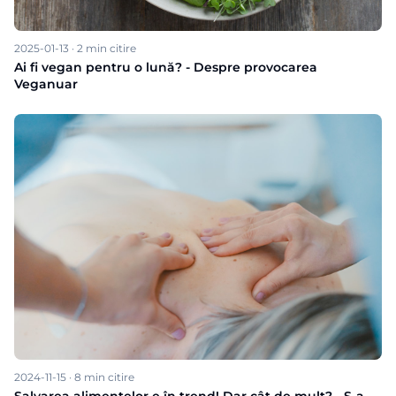
2025-01-13
·
2
min citire
Ai fi vegan pentru o lună? - Despre provocarea
Veganuar
2024-11-15
·
8
min citire
Salvarea alimentelor e în trend! Dar cât de mult? - S-a