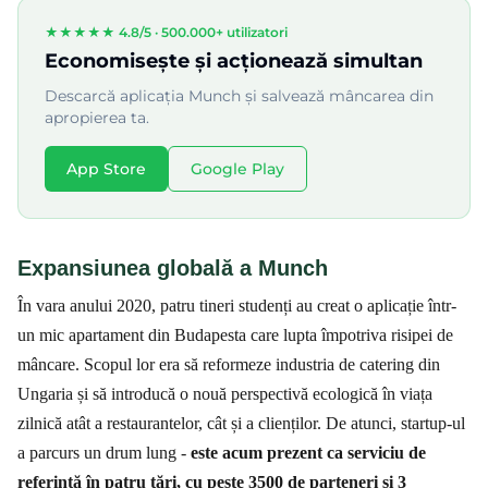
★★★★★ 4.8/5 ·
500.000+ utilizatori
Economisește și acționează simultan
Descarcă aplicația Munch și salvează mâncarea din
apropierea ta.
App Store
Google Play
Expansiunea globală a Munch
În vara anului 2020, patru tineri studenți au creat o aplicație într-
un mic apartament din Budapesta care lupta împotriva risipei de
mâncare. Scopul lor era să reformeze industria de catering din
Ungaria și să introducă o nouă perspectivă ecologică în viața
zilnică atât a restaurantelor, cât și a clienților. De atunci, startup-ul
a parcurs un drum lung -
este acum prezent ca serviciu de
referință în patru țări, cu peste 3500 de parteneri și 3