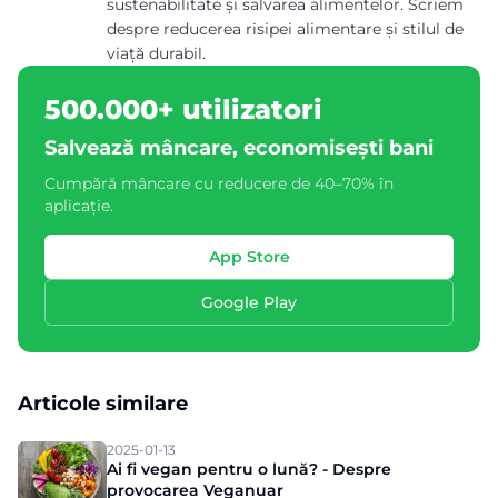
sustenabilitate și salvarea alimentelor. Scriem
despre reducerea risipei alimentare și stilul de
viață durabil.
500.000+ utilizatori
Salvează mâncare, economisești bani
Cumpără mâncare cu reducere de 40–70% în
aplicație.
App Store
Google Play
Articole similare
2025-01-13
Ai fi vegan pentru o lună? - Despre
provocarea Veganuar