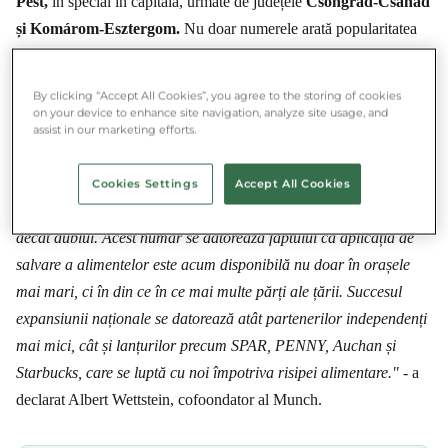
Pest,
în special în capitală, urmate de județele
Csongrád-Csanád
și Komárom-Esztergom.
Nu doar numerele arată popularitatea
salvării alimentelor în aceste județe, ci și comunitatea online
formată acolo, care modelează semnificativ obiceiurile de
By clicking “Accept All Cookies”, you agree to the storing of cookies
sustenabilitate ale oamenilor. (conform cercetării efectuate în
on your device to enhance site navigation, analyze site usage, and
assist in our marketing efforts.
2
comunitatea Munch)
"Este aproape incredibil că acum puțin mai puțin de un an am
Cookies Settings
Accept All Cookies
salvat al milionulea pachet, iar acum suntem deja la mai mult
decât dublul. Acest număr se datorează faptului că aplicația de
salvare a alimentelor este acum disponibilă nu doar în orașele
mai mari, ci în din ce în ce mai multe părți ale țării. Succesul
expansiunii naționale se datorează atât partenerilor independenți
mai mici, cât și lanțurilor precum SPAR, PENNY, Auchan și
Starbucks, care se luptă cu noi împotriva risipei alimentare."
- a
declarat Albert Wettstein, cofoondator al Munch.