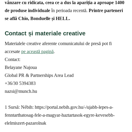
vânzare cu ridicata, ceea ce a dus la apariția a aproape 1400
de produse individuale
în perioada recentă.
Printre parteneri
se află Chio, Bonduelle și HELL.
Contact și materiale creative
Materialele creative aferente comunicatului de presă pot fi
accesate
pe această pagină
.
Contact:
Belayane Najoua
Global PR & Partnerships Area Lead
+36/30 5394383
nazsi@munch.hu
1 Sursă: Nébih: https://portal.nebih.gov.hu/-/ujabb-lepes-a-
fenntarthatosag-fele-a-magyar-haztartasok-egyre-kevesebb-
elelmiszert-pazarolnak