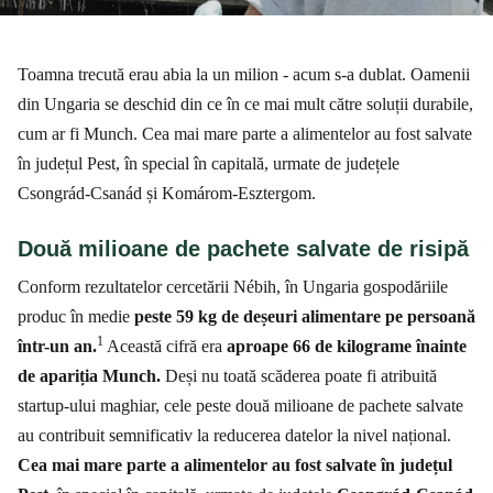
Toamna trecută erau abia la un milion - acum s-a dublat. Oamenii
din Ungaria se deschid din ce în ce mai mult către soluții durabile,
cum ar fi Munch. Cea mai mare parte a alimentelor au fost salvate
în județul Pest, în special în capitală, urmate de județele
Csongrád-Csanád și Komárom-Esztergom.
Două milioane de pachete salvate de risipă
Conform rezultatelor cercetării Nébih, în Ungaria gospodăriile
produc în medie
peste 59 kg de deșeuri alimentare pe persoană
1
într-un an.
Această cifră era
aproape 66 de kilograme înainte
de apariția Munch.
Deși nu toată scăderea poate fi atribuită
startup-ului maghiar, cele peste două milioane de pachete salvate
au contribuit semnificativ la reducerea datelor la nivel național.
Cea mai mare parte a alimentelor au fost salvate în județul