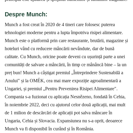
Despre Munch:
Munch a fost creat în 2020 de 4 tineri care folosesc puterea
tehnologiei moderne pentru a lupta împotriva risipei alimentare.
Munch este o platformă prin care restaurante, brutării, magazine și
hoteluri vând cu reducere mâncării nevândute, dar de bună
calitate. Cu Munch, oricine poate deveni cu ușurință parte a unei
comunități de salvare a mâncării, în timp ce mânâncă bine – la un
preț bun! Munch a câștigat premiul „Întreprindere Sustenabilă a
Anului" și la OMÉK, cea mai mare expoziție agroalimentară a
Ungariei, și premiul „Pentru Prevenirea Risipei Alimentare".
Compania s-a fuzionat cu aplicația Nesnězeno, fondată în Cehia,
în noiembrie 2022, deci cu ajutorul celor două aplicații, mai mult
de 1 milion de descărcări de aplicații pot salva mâncare în
Ungaria, Cehia și Slovacia. Expansiunea nu s-a oprit, deoarece
Munch va fi disponibil în curând și în România.