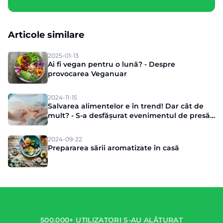
Articole similare
2025-01-13
Ai fi vegan pentru o lună? - Despre
provocarea Veganuar
2024-11-15
Salvarea alimentelor e în trend! Dar cât de
mult? - S-a desfășurat evenimentul de presă
Munch
2024-09-22
Prepararea sării aromatizate în casă
500.000+ UTILIZATORI S-AU ALĂTURAT