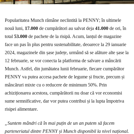
Popularitatea Munch rămâne neclintită la PENNY; în ultimele
nouă luni,
17.000
de cumpărători au salvat deja
41.000
de ori, în
total
53.000
de pachete de la risipă. Acum, lanțul de magazine
face un pas în plus pentru sustenabilitate, deoarece la 29 ianuarie
2024, magazinele din șase județe, urmând să se alăture alte șase la
12 februarie, se vor conecta la platforma de salvare a mâncării
Munch. Astfel, din jumătatea lunii februarie, fiecare cumpărător
PENNY va putea accesa pachete de legume și fructe, precum și
mâncăruri mixte cu o reducere de minimum 50%. Prin
achiziționarea acestora, cumpărătorii nu doar că vor economisi
sume semnificative, dar vor putea contribui și la lupta împotriva
risipei alimentare.
„Suntem mândri că în mai puțin de un an putem să facem
parteneriatul dintre PENNY și Munch disponibil la nivel național.