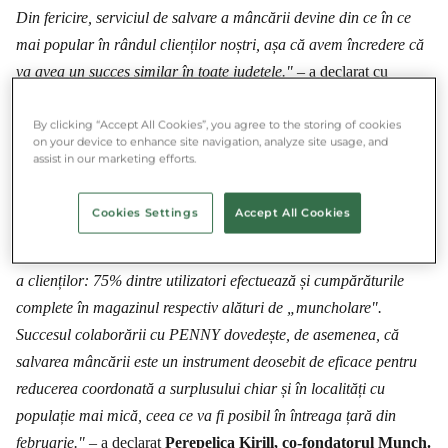
Din fericire, serviciul de salvare a mâncării devine din ce în ce
mai popular în rândul clienților noștri, așa că avem încredere că
va avea un succes similar în toate județele."
– a declarat cu
privire la extinderea parteneriatului
Kazatsay Eszter, directoarea
comunicării PENNY în Ungaria.
By clicking “Accept All Cookies”, you agree to the storing of cookies
on your device to enhance site navigation, analyze site usage, and
assist in our marketing efforts.
Colegii PENNY, conducătorii de teren au intrat cu mare entuzism
în lupta de salvare a mâncării, pentru ceea ce suntem
Cookies Settings
Accept All Cookies
recunoscători, atât noi cât și salvatorii de mâncare care folosesc
Munch. În plus, salvarea mâncării a devenit parte a rutinei zilnice
a clienților: 75% dintre utilizatori efectuează și cumpărăturile
complete în magazinul respectiv alături de „muncholare".
Succesul colaborării cu PENNY dovedește, de asemenea, că
salvarea mâncării este un instrument deosebit de eficace pentru
reducerea coordonată a surplusului chiar și în localități cu
populație mai mică, ceea ce va fi posibil în întreaga țară din
februarie."
– a declarat
Perepelica Kirill, co-fondatorul Munch.