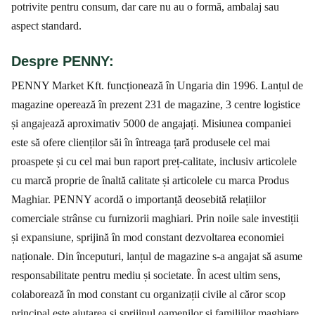
potrivite pentru consum, dar care nu au o formă, ambalaj sau
aspect standard.
Despre PENNY:
PENNY Market Kft. funcționează în Ungaria din 1996. Lanțul de
magazine operează în prezent 231 de magazine, 3 centre logistice
și angajează aproximativ 5000 de angajați. Misiunea companiei
este să ofere clienților săi în întreaga țară produsele cel mai
proaspete și cu cel mai bun raport preț-calitate, inclusiv articolele
cu marcă proprie de înaltă calitate și articolele cu marca Produs
Maghiar. PENNY acordă o importanță deosebită relațiilor
comerciale strânse cu furnizorii maghiari. Prin noile sale investiții
și expansiune, sprijină în mod constant dezvoltarea economiei
naționale. Din începuturi, lanțul de magazine s-a angajat să asume
responsabilitate pentru mediu și societate. În acest ultim sens,
colaborează în mod constant cu organizații civile al căror scop
principal este ajutarea și sprijinul oamenilor și familiilor maghiare.