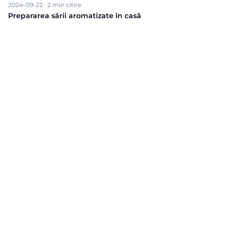
2024-09-22
·
2
min citire
Prepararea sării aromatizate în casă