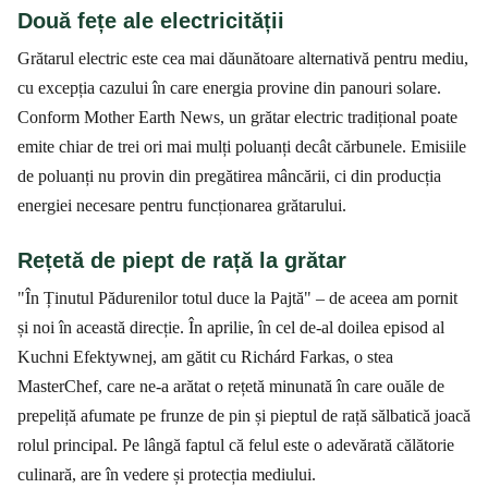
Două fețe ale electricității
Grătarul electric este cea mai dăunătoare alternativă pentru mediu,
cu excepția cazului în care energia provine din panouri solare.
Conform Mother Earth News, un grătar electric tradițional poate
emite chiar de trei ori mai mulți poluanți decât cărbunele. Emisiile
de poluanți nu provin din pregătirea mâncării, ci din producția
energiei necesare pentru funcționarea grătarului.
Rețetă de piept de rață la grătar
"În Ținutul Pădurenilor totul duce la Pajtă" – de aceea am pornit
și noi în această direcție. În aprilie, în cel de-al doilea episod al
Kuchni Efektywnej, am gătit cu Richárd Farkas, o stea
MasterChef, care ne-a arătat o rețetă minunată în care ouăle de
prepeliță afumate pe frunze de pin și pieptul de rață sălbatică joacă
rolul principal. Pe lângă faptul că felul este o adevărată călătorie
culinară, are în vedere și protecția mediului.