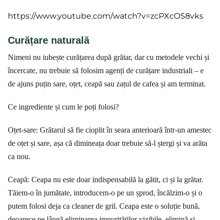
https://www.youtube.com/watch?v=zcPXcOS8vks
Curățare naturală
Nimeni nu iubește curățarea după grătar, dar cu metodele vechi și
încercate, nu trebuie să folosim agenți de curățare industriali – e
de ajuns puțin sare, oțet, ceapă sau zațul de cafea și am terminat.
Ce ingrediente și cum le poți folosi?
Oțet-sare: Grătarul să fie cioplit în seara anterioară într-un amestec
de oțet și sare, așa că dimineața doar trebuie să-l ștergi și va arăta
ca nou.
Ceapă: Ceapa nu este doar indispensabilă la gătit, ci și la grătar.
Tăiem-o în jumătate, introducem-o pe un șprod, încălzim-o și o
putem folosi deja ca cleaner de gril. Ceapa este o soluție bună,
deoarece pe lângă eliminarea impurităților vizibile, elimină și