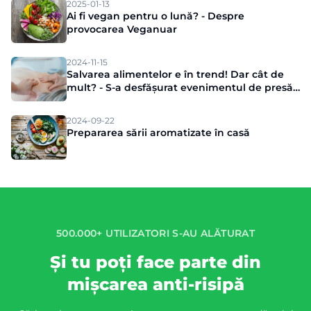
2025-01-13
Ai fi vegan pentru o lună? - Despre
provocarea Veganuar
2024-11-15
Salvarea alimentelor e în trend! Dar cât de
mult? - S-a desfășurat evenimentul de presă
Munch
2024-09-22
Prepararea sării aromatizate în casă
500.000+ UTILIZATORI S-AU ALĂTURAT
Și tu poți face parte din
mișcarea anti-risipă