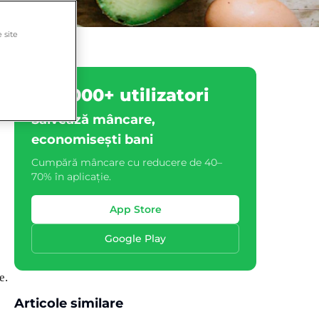
 site
500.000+ utilizatori
Salvează mâncare,
economisești bani
Cumpără mâncare cu reducere de 40–
70% în aplicație.
App Store
Google Play
e
e.
Articole similare