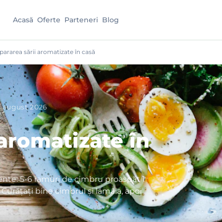
Acasă
Oferte
Parteneri
Blog
pararea sării aromatizate în casă
 august 2026
 aromatizate în
ente: 5-6 ramuri de cimbru proaspăt 1
Curățați bine cimbrul și lămâia, apoi