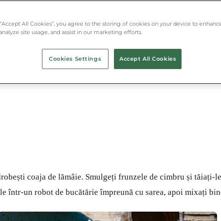
 “Accept All Cookies”, you agree to the storing of cookies on your device to enhance
analyze site usage, and assist in our marketing efforts.
Cookies Settings
Accept All Cookies
cimbru
drobești coaja de lămâie. Smulgeți frunzele de cimbru și tăiați-l
-le într-un robot de bucătărie împreună cu sarea, apoi mixați bin