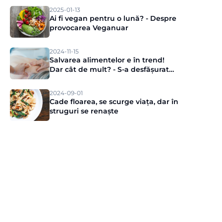
2025-01-13
Ai fi vegan pentru o lună? - Despre
provocarea Veganuar
2024-11-15
Salvarea alimentelor e în trend!
Dar cât de mult? - S-a desfășurat
evenimentul de presă Munch
2024-09-01
Cade floarea, se scurge viața, dar în
struguri se renaște