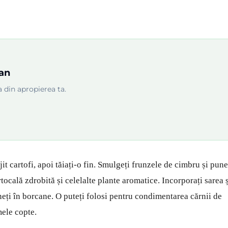
tan
 din apropierea ta.
it cartofi, apoi tăiați-o fin. Smulgeți frunzele de cimbru și pune
tocală zdrobită și celelalte plante aromatice. Incorporați sarea 
neți în borcane. O puteți folosi pentru condimentarea cărnii de
mele copte.