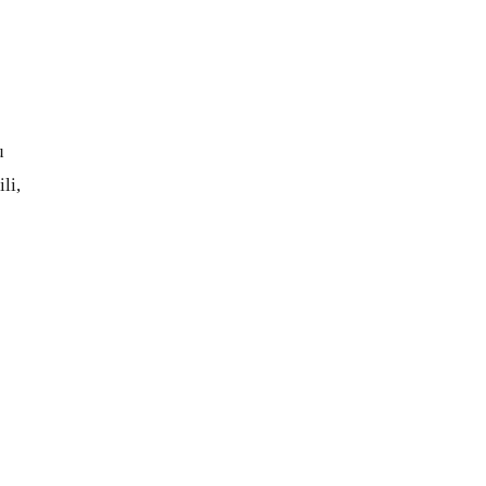
u
li,