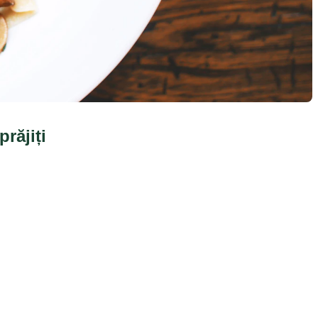
răjiți