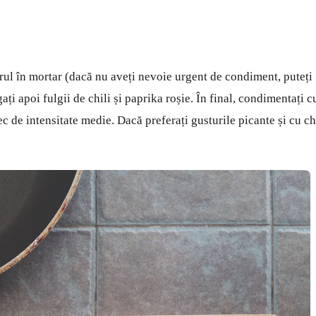
rul în mortar (dacă nu aveți nevoie urgent de condiment, puteți
ți apoi fulgii de chili și paprika roșie. În final, condimentați c
c de intensitate medie. Dacă preferați gusturile picante și cu chi