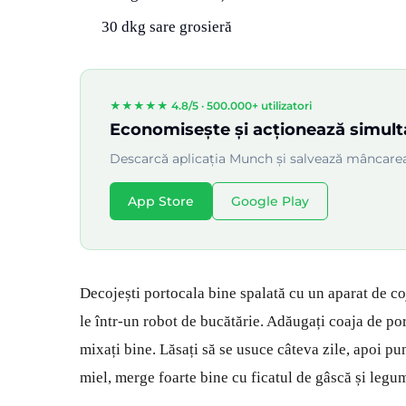
30 dkg sare grosieră
★★★★★ 4.8/5 ·
500.000+ utilizatori
Economisește și acționează simul
Descarcă aplicația Munch și salvează mâncarea
App Store
Google Play
Decojești portocala bine spalată cu un aparat de coj
le într-un robot de bucătărie. Adăugați coaja de por
mixați bine. Lăsați să se usuce câteva zile, apoi pu
miel, merge foarte bine cu ficatul de gâscă și legu