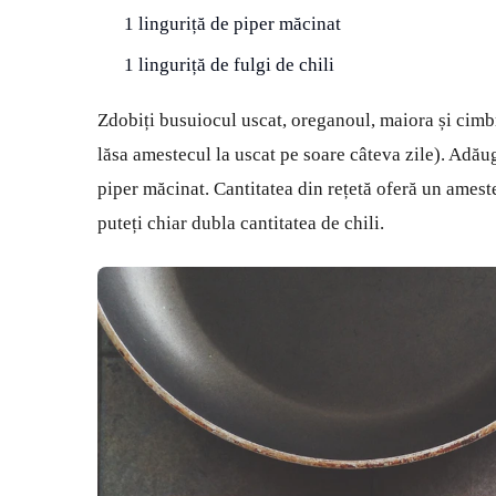
1 linguriță de piper măcinat
1 linguriță de fulgi de chili
Zdobiți busuiocul uscat, oreganoul, maiora și cimb
lăsa amestecul la uscat pe soare câteva zile). Adăuga
piper măcinat. Cantitatea din rețetă oferă un ameste
puteți chiar dubla cantitatea de chili.