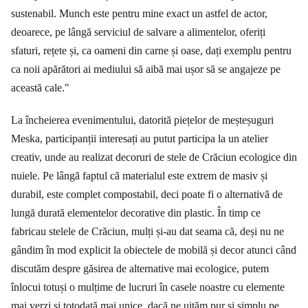
sustenabil. Munch este pentru mine exact un astfel de actor,
deoarece, pe lângă serviciul de salvare a alimentelor, oferiți
sfaturi, rețete și, ca oameni din carne și oase, dați exemplu pentru
ca noii apărători ai mediului să aibă mai ușor să se angajeze pe
această cale."
La încheierea evenimentului, datorită piețelor de meșteșuguri
Meska, participanții interesați au putut participa la un atelier
creativ, unde au realizat decoruri de stele de Crăciun ecologice din
nuiele. Pe lângă faptul că materialul este extrem de masiv și
durabil, este complet compostabil, deci poate fi o alternativă de
lungă durată elementelor decorative din plastic. În timp ce
fabricau stelele de Crăciun, mulți și-au dat seama că, deși nu ne
gândim în mod explicit la obiectele de mobilă și decor atunci când
discutăm despre găsirea de alternative mai ecologice, putem
înlocui totuși o mulțime de lucruri în casele noastre cu elemente
mai verzi și totodată mai unice, dacă ne uităm pur și simplu pe