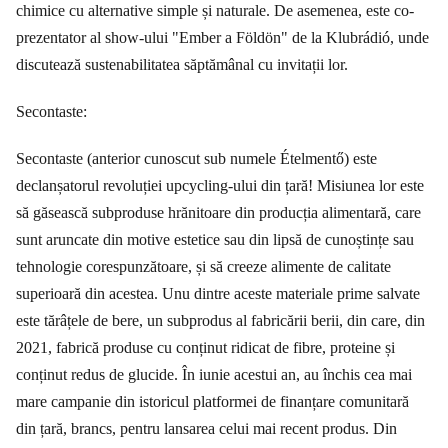
chimice cu alternative simple și naturale. De asemenea, este co-
prezentator al show-ului "Ember a Földön" de la Klubrádió, unde
discutează sustenabilitatea săptămânal cu invitații lor.
Secontaste:
Secontaste (anterior cunoscut sub numele Ételmentő) este
declanșatorul revoluției upcycling-ului din țară! Misiunea lor este
să găsească subproduse hrănitoare din producția alimentară, care
sunt aruncate din motive estetice sau din lipsă de cunoștințe sau
tehnologie corespunzătoare, și să creeze alimente de calitate
superioară din acestea. Unu dintre aceste materiale prime salvate
este tărâțele de bere, un subprodus al fabricării berii, din care, din
2021, fabrică produse cu conținut ridicat de fibre, proteine și
conținut redus de glucide. În iunie acestui an, au închis cea mai
mare campanie din istoricul platformei de finanțare comunitară
din țară, brancs, pentru lansarea celui mai recent produs. Din