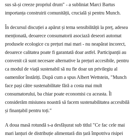
sus să-și creeze propriul drum" - a subliniat Marci Bartus
importanța construirii comunității, crucială și pentru Munch.
În decursul discuției a apărut și tema sensibilității la preț, adesea
menționată, deoarece consumatorii asociază deseori automat
produsele ecologice cu prețuri mai mari - nu neapărat incorect,
deoarece calitatea poate fi garantată doar astfel. Participanții au
convenit că sunt necesare alternative la prețuri accesibile, pentru
ca modul de viață sustenabil să nu fie doar un privilegiu al
oamenilor înstăriți. După cum a spus Albert Wettstein, "Munch
face pași către sustenabilitate fără a costa mai mult
consumatorului, ba chiar poate economisi cu aceasta. Îl
considerăm misiunea noastră să facem sustenabilitatea accesibilă
și finanțabil pentru toți."
A doua masă rotundă s-a desfășurat sub titlul "Ce fac cele mai
mari lanțuri de distribuție alimentară din țară împotriva risipei