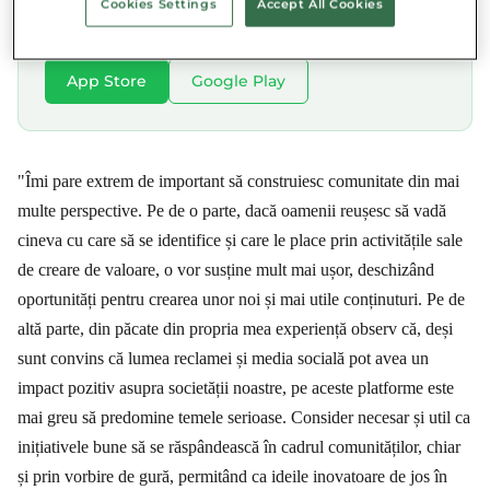
Cookies Settings
Accept All Cookies
Descarcă aplicația Munch și salvează mâncarea din
apropierea ta.
App Store
Google Play
"Îmi pare extrem de important să construiesc comunitate din mai
multe perspective. Pe de o parte, dacă oamenii reușesc să vadă
cineva cu care să se identifice și care le place prin activitățile sale
de creare de valoare, o vor susține mult mai ușor, deschizând
oportunități pentru crearea unor noi și mai utile conținuturi. Pe de
altă parte, din păcate din propria mea experiență observ că, deși
sunt convins că lumea reclamei și media socială pot avea un
impact pozitiv asupra societății noastre, pe aceste platforme este
mai greu să predomine temele serioase. Consider necesar și util ca
inițiativele bune să se răspândească în cadrul comunităților, chiar
și prin vorbire de gură, permitând ca ideile inovatoare de jos în