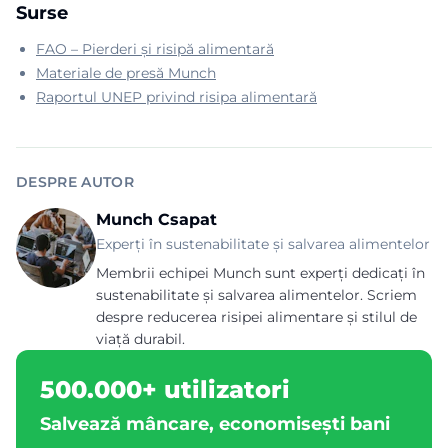
Surse
FAO – Pierderi și risipă alimentară
Materiale de presă Munch
Raportul UNEP privind risipa alimentară
DESPRE AUTOR
Munch Csapat
Experți în sustenabilitate și salvarea alimentelor
Membrii echipei Munch sunt experți dedicați în
sustenabilitate și salvarea alimentelor. Scriem
despre reducerea risipei alimentare și stilul de
viață durabil.
500.000+ utilizatori
Salvează mâncare, economisești bani