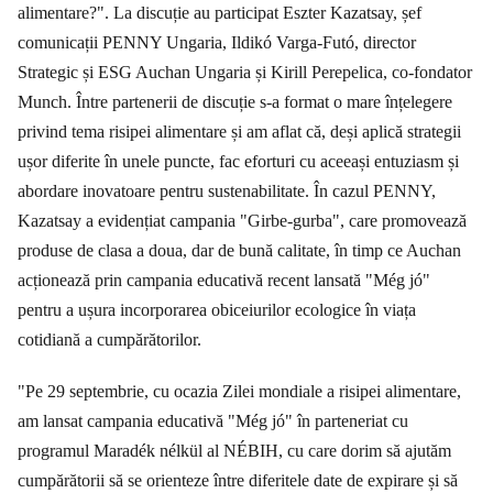
alimentare?". La discuție au participat Eszter Kazatsay, șef
comunicații PENNY Ungaria, Ildikó Varga-Futó, director
Strategic și ESG Auchan Ungaria și Kirill Perepelica, co-fondator
Munch. Între partenerii de discuție s-a format o mare înțelegere
privind tema risipei alimentare și am aflat că, deși aplică strategii
ușor diferite în unele puncte, fac eforturi cu aceeași entuziasm și
abordare inovatoare pentru sustenabilitate. În cazul PENNY,
Kazatsay a evidențiat campania "Girbe-gurba", care promovează
produse de clasa a doua, dar de bună calitate, în timp ce Auchan
acționează prin campania educativă recent lansată "Még jó"
pentru a ușura incorporarea obiceiurilor ecologice în viața
cotidiană a cumpărătorilor.
"Pe 29 septembrie, cu ocazia Zilei mondiale a risipei alimentare,
am lansat campania educativă "Még jó" în parteneriat cu
programul Maradék nélkül al NÉBIH, cu care dorim să ajutăm
cumpărătorii să se orienteze între diferitele date de expirare și să