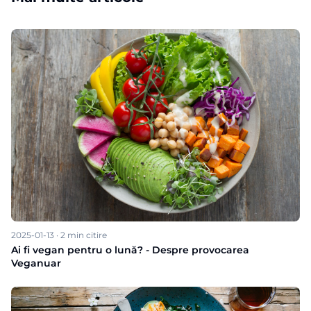
2025-01-13
·
2
min citire
Ai fi vegan pentru o lună? - Despre provocarea
Veganuar