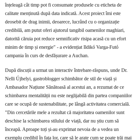
înțeleagă cât timp pot fi consumate produsele cu eticheta de
calitate menținută după data indicată. Acest proiect îmi este
deosebit de drag inimii, deoarece, lucrând cu o organizație
credibilă, am putut oferi ajutorul tangibil oamenilor maghiari,
datorită căruia pot reduce semnificativ risipa acasă cu un efort
minim de timp și energie" - a evidențiat Ildikó Varga-Futó
campania în curs de desfășurare a Auchan.
După discuții a urmat un interactiv întrebare-răspuns, unde Dr.
Nelli Újhelyi, gastroblogger schimbător de stil de viață și
Ambasador Națiune Sănătoasă al acestui an, a rezumat de ce
schimbarea mentalității nu este neglijabilă din partea companiilor
care se ocupă de sustenabilitate, pe lângă activitatea comercială.
"Din cercetările mele a rezultat că majoritatea oamenilor sunt
deschise la schimbarea stilului de viață, dar nu știu cum să
înceapă. Aproape toți și-au exprimat nevoia de a vedea un
exemplu credibil în fața lor, care să le arate cum se poate trăi mai