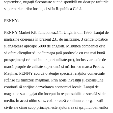
septembrie, nugații Secontaste sunt disponibili nu doar pe rafturile
supermarketurilor locale, ci și în Republica Cehă.
PENNY:
PENNY Market Kft. funcționează în Ungaria din 1996. Lanțul de
magazine operează în prezent 231 de magazine, 3 centre logistice
și angajează aproape 5000 de angajați. Misiunea companiei este
să ofere clienților săi pe întreaga țară produsele cu cea mai bună
prospețime și cel mai bun raport calitate-preț, inclusiv articole de
marcă proprie de calitate superioară și mărfuri cu marca Produs
Maghiar. PENNY acordă o atenție specială relațiilor comerciale
strânse cu furnizori maghiari. Prin noile investiții și expansiune,
continuă să sprijine dezvoltarea economiei locale. Lanțul de
magazine s-a angajat din început în responsabilitate socială și de
mediu. În acest ultim sens, colaborează continuu cu organizații
civile ale căror scop principal este ajutorarea și sprijinul oamenilor