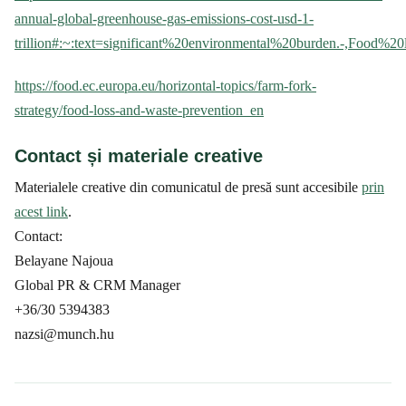
annual-global-greenhouse-gas-emissions-cost-usd-1-
trillion#:~:text=significant%20environmental%20burden.-,Fo
https://food.ec.europa.eu/horizontal-topics/farm-fork-
strategy/food-loss-and-waste-prevention_en
Contact și materiale creative
Materialele creative din comunicatul de presă sunt accesibile
prin
acest link
.
Contact:
Belayane Najoua
Global PR & CRM Manager
+36/30 5394383
nazsi@munch.hu