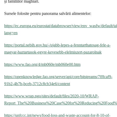
și familiilor maghiari.
Sursele folosite pentru panorama salvării alimentelor:
https://ec.europa.eu/eurostat/databrowser/view/env_wasfw/default/ta
lang=en
https://portal.nebih.gov.hu/-/ujabb-lepes-a-fenntarthatosag-fele-a-
magyar-haztartasok-egyre-kevesebb-elelmiszert-pazarolnak
https://www.fao.org/4/mb060e/mb060e00.htm
https://openknowledge.fao.org/server/api/core/bitstreams/7fffcaf9-
91b2-4b7b-bceb-3712c8cb34e6/content
https://www.wrap.ngo/sites/default/files/2020-10/WRAP-
Report_The%20Business%20Case%20for%20Reducing%20Food%
https://unfccc.int/news/food-loss-and-waste-account-for-8-10-of-