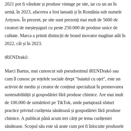
2021 pot fi vândute și produse vintage pe site, iar cu un an în
urmă, în 2023, afacerea a fost lansată și în România sub numele
Artynos. În prezent, pe site sunt prezenți mai mult de 5600 de
creatori de meșteșuguri cu peste 250.000 de produse unice de
calitate. Marca a primit distincții de brand inovator maghiar atât în
2022, cât și în 2023.
tRENDrakó:
Marci Bartus, mai cunoscut sub pseudonimul tRENDrakó sau
cum îl cunosc pe rețelele sociale drept "baiatul cu oțet", este un
activist de mediu și creator de conținut specializat în promovarea
sustenabilității și gospodăriei fără produse chimice. Are mai mult
de 100.000 de urmăritori pe TikTok, unde partajează sfaturi
practice privind curățenia sănătoasă și gospodăriei fără produse
chimice. A publicat până acum trei cărți pe tema curățeniei
sănătoase. Scopul său este să arate cum pot fi înlocuite produsele