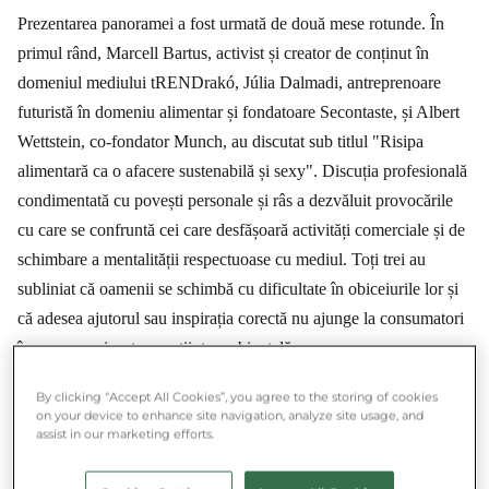
Prezentarea panoramei a fost urmată de două mese rotunde. În
primul rând, Marcell Bartus, activist și creator de conținut în
domeniul mediului tRENDrakó, Júlia Dalmadi, antreprenoare
futuristă în domeniu alimentar și fondatoare Secontaste, și Albert
Wettstein, co-fondator Munch, au discutat sub titlul "Risipa
alimentară ca o afacere sustenabilă și sexy". Discuția profesională
condimentată cu povești personale și râs a dezvăluit provocările
cu care se confruntă cei care desfășoară activități comerciale și de
schimbare a mentalității respectuoase cu mediul. Toți trei au
subliniat că oamenii se schimbă cu dificultate în obiceiurile lor și
că adesea ajutorul sau inspirația corectă nu ajunge la consumatori
în ceea ce privește conștiința ambientală.
By clicking “Accept All Cookies”, you agree to the storing of cookies
on your device to enhance site navigation, analyze site usage, and
★★★★★ 4.8/5 ·
500.000+ utilizatori
assist in our marketing efforts.
Economisește și acționează simultan