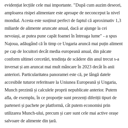
evidențiat lecțiile cele mai importante. "După cum auzim deseori,
amploarea risipei alimentare este aproape de neconceput la nivel
mondial. Acesta este susținut perfect de faptul că aproximativ 1,3
miliarde de alimente aruncate anual, dacă ar ajunge la cei
nevoiași, ar putea pune capăt foamei în întreaga lume" - a spus
Najoua, adăugând că în timp ce Ungaria aruncă mai puțin aliment
pe cap de locuitori decât media europeană anual, din păcate
conform ultimei cercetări, tendința de scădere din anul trecut s-a
inversat și am aruncat mai mult mâncare în 2023 decât în anii
anteriori. Particularitatea panoramei este că, pe lângă datele
accesibile tuturor referitoare la Uniunea Europeană și Ungaria,
Munch prezintă și calculele proprii nepublicate anterior. Putem
afla, de exemplu, în ce proporție sunt prezenți diferiții tipuri de
parteneri și pachete pe platformă, cât putem economisi prin
utilizarea Munch-ului, precum și care sunt cele mai active orașe
salvoare de alimente din țară.