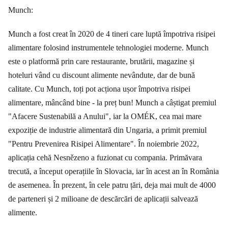
Munch:
Munch a fost creat în 2020 de 4 tineri care luptă împotriva risipei
alimentare folosind instrumentele tehnologiei moderne. Munch
este o platformă prin care restaurante, brutării, magazine și
hoteluri vând cu discount alimente nevândute, dar de bună
calitate. Cu Munch, toți pot acționa ușor împotriva risipei
alimentare, mâncând bine - la preț bun! Munch a câștigat premiul
"Afacere Sustenabilă a Anului", iar la OMÉK, cea mai mare
expoziție de industrie alimentară din Ungaria, a primit premiul
"Pentru Prevenirea Risipei Alimentare". În noiembrie 2022,
aplicația cehă Nesnězeno a fuzionat cu compania. Primăvara
trecută, a început operațiile în Slovacia, iar în acest an în România
de asemenea. În prezent, în cele patru țări, deja mai mult de 4000
de parteneri și 2 milioane de descărcări de aplicații salvează
alimente.