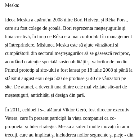
Meska:
Ideea Meska a apărut în 2008 între Bori Hídvégi și Réka Porst,
care au fost colege de școală. Bori reprezenta meșteșugurile și
linia creativă, în timp ce Réka era mai confortabil în management
și întreprindere. Misiunea Meska este să ajute vânzătorii și
cumpărătorii din sectorul meșteșugurilor să se găsească reciproc,
acordând o atenție specială sustenabilității și valorilor de mediu.
Primul prototip al site-ului a fost lansat pe 18 iulie 2008 și până la
sfârșitul august erau deja 500 de produse și 40 de vânzători pe
site. De atunci, a devenit una dintre cele mai vizitate site-uri de
meșteșuguri, antichități și design din țară.
În 2011, echipei i s-a alăturat Viktor Gerő, fost director executiv
Vatera, care în prezent participă la viața companiei ca co-
proprietar și lider strategic. Meska a suferit multe inovații în anii
trecuți, care au implicat și includerea noilor segmente și piețe - din