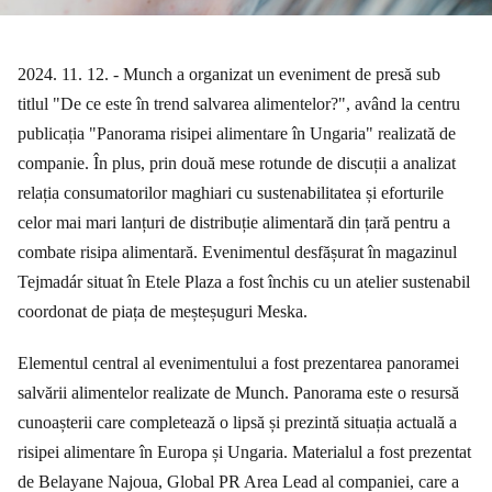
2024. 11. 12. - Munch a organizat un eveniment de presă sub
titlul "De ce este în trend salvarea alimentelor?", având la centru
publicația "Panorama risipei alimentare în Ungaria" realizată de
companie. În plus, prin două mese rotunde de discuții a analizat
relația consumatorilor maghiari cu sustenabilitatea și eforturile
celor mai mari lanțuri de distribuție alimentară din țară pentru a
combate risipa alimentară. Evenimentul desfășurat în magazinul
Tejmadár situat în Etele Plaza a fost închis cu un atelier sustenabil
coordonat de piața de meșteșuguri Meska.
Elementul central al evenimentului a fost prezentarea panoramei
salvării alimentelor realizate de Munch. Panorama este o resursă
cunoașterii care completează o lipsă și prezintă situația actuală a
risipei alimentare în Europa și Ungaria. Materialul a fost prezentat
de Belayane Najoua, Global PR Area Lead al companiei, care a