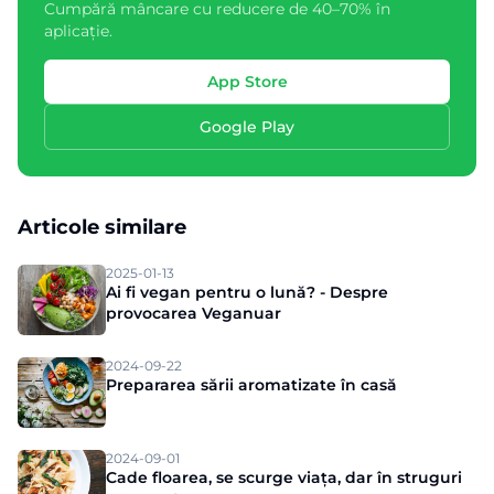
Cumpără mâncare cu reducere de 40–70% în
aplicație.
App Store
Google Play
Articole similare
2025-01-13
Ai fi vegan pentru o lună? - Despre
provocarea Veganuar
2024-09-22
Prepararea sării aromatizate în casă
2024-09-01
Cade floarea, se scurge viața, dar în struguri