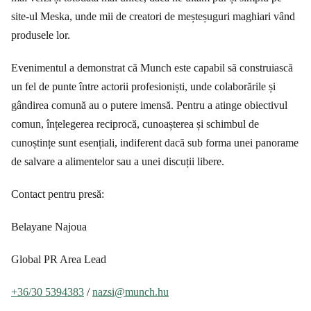
site-ul Meska, unde mii de creatori de meșteșuguri maghiari vând
produsele lor.
Evenimentul a demonstrat că Munch este capabil să construiască
un fel de punte între actorii profesioniști, unde colaborările și
gândirea comună au o putere imensă. Pentru a atinge obiectivul
comun, înțelegerea reciprocă, cunoașterea și schimbul de
cunoștințe sunt esențiali, indiferent dacă sub forma unei panorame
de salvare a alimentelor sau a unei discuții libere.
Contact pentru presă:
Belayane Najoua
Global PR Area Lead
+36/30 5394383
/
nazsi@munch.hu