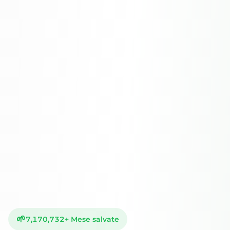
🌱
7,170,732
+
Mese salvate