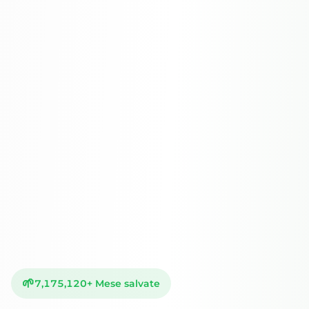
🌱
7,175,121
+
Mese salvate