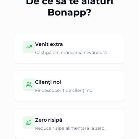
De ce să te alături
Bonapp?
Venit extra
Câștigă din mâncarea nevândută.
Clienți noi
Fii descoperit de clienți noi.
Zero risipă
Reduce risipa alimentară la zero.