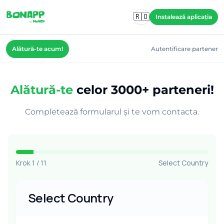
Skip to main content
🇷🇴
Instalează aplicația
Alătură-te acum!
Autentificare partener
Alătură-te
celor 3000+ parteneri!
Completează formularul și te vom contacta.