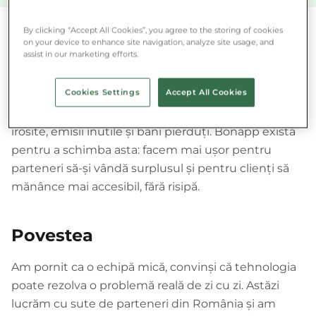
By clicking “Accept All Cookies”, you agree to the storing of cookies
on your device to enhance site navigation, analyze site usage, and
assist in our marketing efforts.
Misiunea noastră
Cookies Settings
Accept All Cookies
Aproximativ o treime din toată mâncarea produsă
în lume este aruncată. Asta înseamnă resurse
irosite, emisii inutile și bani pierduți. Bonapp există
pentru a schimba asta: facem mai ușor pentru
parteneri să-și vândă surplusul și pentru clienți să
mănânce mai accesibil, fără risipă.
Povestea
Am pornit ca o echipă mică, convinși că tehnologia
poate rezolva o problemă reală de zi cu zi. Astăzi
lucrăm cu sute de parteneri din România și am