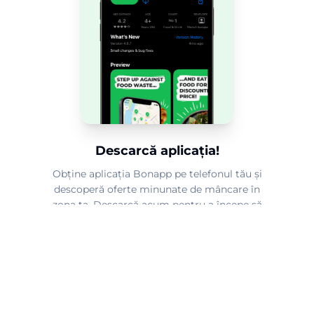
Descarcă aplicația!
Obține aplicația Bonapp pe telefonul tău și
descoperă oferte minunate de mâncare în
zona ta. Descarcă acum pentru a începe să
salvezi mâncare și bani.
2