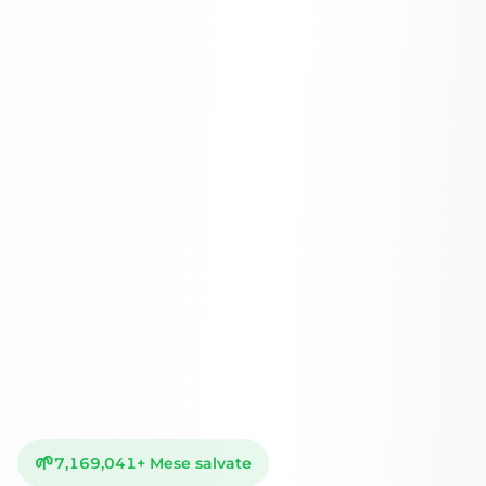
🌱
7,169,041
+
Mese salvate